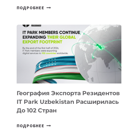
В
ПОДРОБНЕЕ
ШКОЛАХ
КАЗАХСТАНА
ПОЯВЯТСЯ
НОВЫЕ
ПРЕДМЕТЫ
ПО
ИСКУССТВЕННОМУ
ИНТЕЛЛЕКТУ
География Экспорта Резидентов
IT Park Uzbekistan Расширилась
До 102 Стран
ГЕОГРАФИЯ
ПОДРОБНЕЕ
ЭКСПОРТА