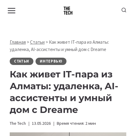
Перейти
к
содержимому
Главная
>
Статьи
>
Как живет IT-пара из Алматы:
удаленка, AI-ассистенты и умный дом с Dreame
СТАТЬИ
ИНТЕРВЬЮ
Как живет IT-пара из
Алматы: удаленка, AI-
ассистенты и умный
дом с Dreame
The Tech
13.05.2026
Время чтения:
2
мин