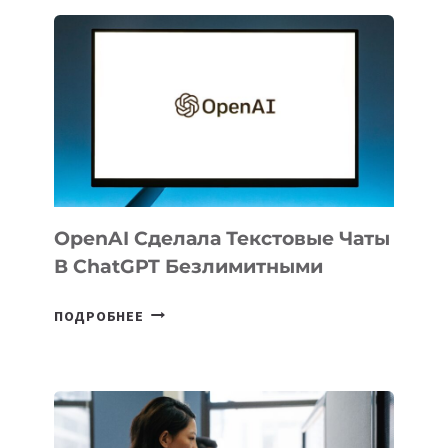
РЕЗИДЕНТОВ
IT
PARK
UZBEKISTAN
РАСШИРИЛАСЬ
ДО
102
СТРАН
OpenAI Сделала Текстовые Чаты
В ChatGPT Безлимитными
OPENAI
ПОДРОБНЕЕ
СДЕЛАЛА
ТЕКСТОВЫЕ
ЧАТЫ
В
CHATGPT