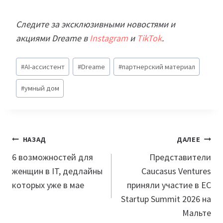
Следите за эксклюзивными новостями и
акциями Dreame в
Instagram
и
TikTok
.
Метки
#
AI-ассистент
#
Dreame
#
партнерский материал
записи:
#
умный дом
Навигация
НАЗАД
ДАЛЕЕ
по
6 возможностей для
Представители
женщин в IT, дедлайны
Caucasus Ventures
записям
которых уже в мае
приняли участие в EC
Startup Summit 2026 на
Мальте