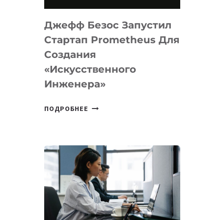
НА
MACOS
Джефф Безос Запустил
И
LINUX
Стартап Prometheus Для
Создания
«искусственного
Инженера»
ДЖЕФФ
ПОДРОБНЕЕ
БЕЗОС
ЗАПУСТИЛ
СТАРТАП
PROMETHEUS
ДЛЯ
СОЗДАНИЯ
«ИСКУССТВЕННОГО
ИНЖЕНЕРА»