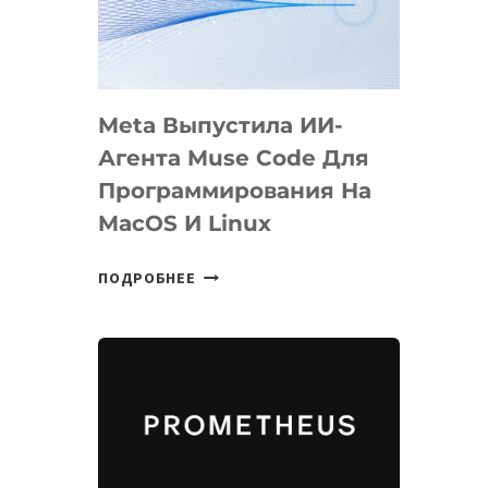
НА
SIGGRAPH
2026
Meta Выпустила ИИ-
Агента Muse Code Для
Программирования На
MacOS И Linux
META
ПОДРОБНЕЕ
ВЫПУСТИЛА
ИИ-
АГЕНТА
MUSE
CODE
ДЛЯ
ПРОГРАММИРОВАНИЯ