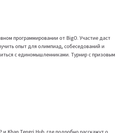
вном программировании от BigO. Участие даст
лучить опыт для олимпиад, собеседований и
миться с единомышленниками. Турнир с призовым
и Khan Tengri Hub, где подробно расскажут о