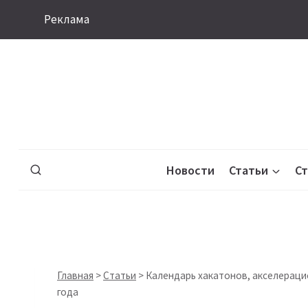
Перейти
Реклама
к
содержимому
Новости
Статьи
С
Главная
>
Статьи
>
Календарь хакатонов, акселераци
года