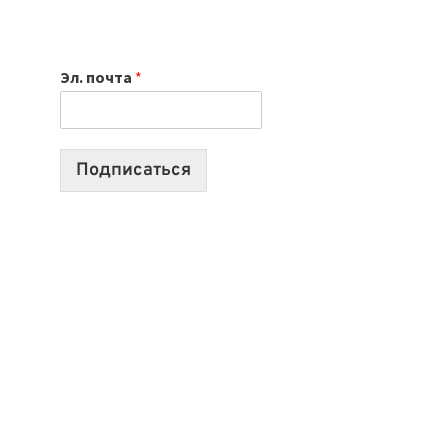
НОУТБУК
ВЫБРАТЬ
К
Эл. почта
*
УЧЕБНОМУ
ГОДУ
2026:
10
Подписаться
ЛУЧШИХ
МОДЕЛЕЙ
ДЛЯ
УЧЕБЫ