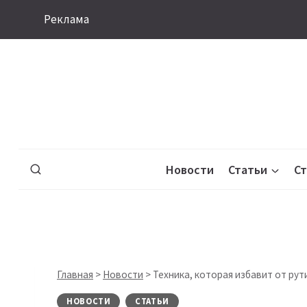
Перейти
Реклама
к
содержимому
Новости
Статьи
С
Главная
>
Новости
>
Техника, которая избавит от рути
НОВОСТИ
СТАТЬИ