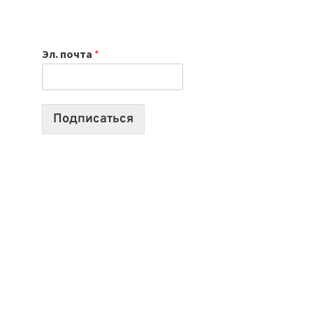
НОУТБУК
ВЫБРАТЬ
К
Эл. почта
*
УЧЕБНОМУ
ГОДУ
2026:
10
Подписаться
ЛУЧШИХ
МОДЕЛЕЙ
ДЛЯ
УЧЕБЫ