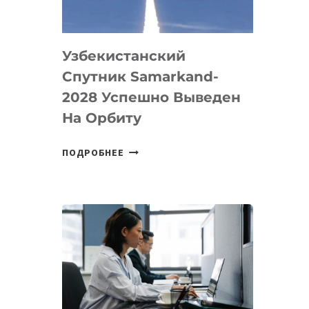
«ИСКУССТВЕННОГО
ИНЖЕНЕРА»
Узбекистанский
Спутник Samarkand-
2028 Успешно Выведен
На Орбиту
УЗБЕКИСТАНСКИЙ
ПОДРОБНЕЕ
СПУТНИК
SAMARKAND-
2028
УСПЕШНО
ВЫВЕДЕН
НА
ОРБИТУ