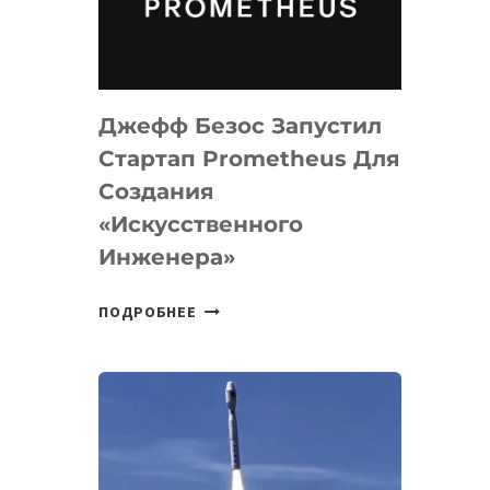
ДЛЯ
ПРОГРАММИРОВАНИЯ
НА
MACOS
Джефф Безос Запустил
И
LINUX
Стартап Prometheus Для
Создания
«искусственного
Инженера»
ДЖЕФФ
ПОДРОБНЕЕ
БЕЗОС
ЗАПУСТИЛ
СТАРТАП
PROMETHEUS
ДЛЯ
СОЗДАНИЯ