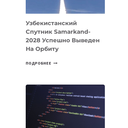
«ИСКУССТВЕННОГО
ИНЖЕНЕРА»
Узбекистанский
Спутник Samarkand-
2028 Успешно Выведен
На Орбиту
УЗБЕКИСТАНСКИЙ
ПОДРОБНЕЕ
СПУТНИК
SAMARKAND-
2028
УСПЕШНО
ВЫВЕДЕН
НА
ОРБИТУ