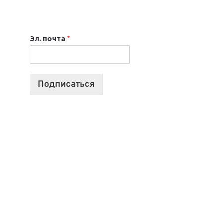
ИЮЛЯ:
9
ВЫПУСКОВ
Эл. почта
*
О
ТЕХНОЛОГИЯХ,
ИИ-
АГЕНТАХ
Подписаться
И
СТАРТАПАХ