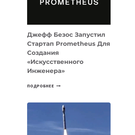
ДЛЯ
ПРОГРАММИРОВАНИЯ
НА
MACOS
Джефф Безос Запустил
И
LINUX
Стартап Prometheus Для
Создания
«искусственного
Инженера»
ДЖЕФФ
ПОДРОБНЕЕ
БЕЗОС
ЗАПУСТИЛ
СТАРТАП
PROMETHEUS
ДЛЯ
СОЗДАНИЯ