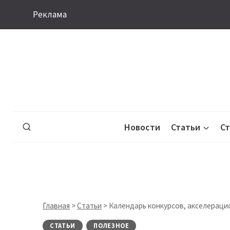
Перейти
Реклама
к
содержимому
Новости
Статьи
С
Главная
>
Статьи
>
Календарь конкурсов, акселераци
СТАТЬИ
ПОЛЕЗНОЕ