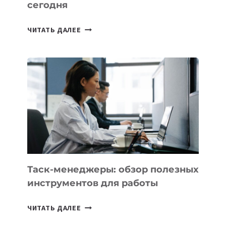
сегодня
ИИ-
ЧИТАТЬ ДАЛЕЕ
АССИСТЕНТ
ДЛЯ
БИЗНЕСА:
КАКИЕ
3
ЗАДАЧИ
ЕМУ
МОЖНО
ПОРУЧИТЬ
УЖЕ
СЕГОДНЯ
Таск-менеджеры: обзор полезных
инструментов для работы
ТАСК-
ЧИТАТЬ ДАЛЕЕ
МЕНЕДЖЕРЫ: