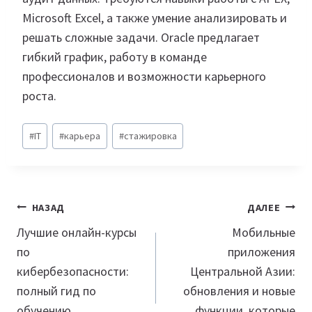
Microsoft Excel, а также умение анализировать и
решать сложные задачи. Oracle предлагает
гибкий график, работу в команде
профессионалов и возможности карьерного
роста.
Метки
#
IT
#
карьера
#
стажировка
записи:
Навигация
НАЗАД
ДАЛЕЕ
по
Лучшие онлайн-курсы
Мобильные
по
приложения
записям
кибербезопасности:
Центральной Азии:
полный гид по
обновления и новые
обучению
функции, которые