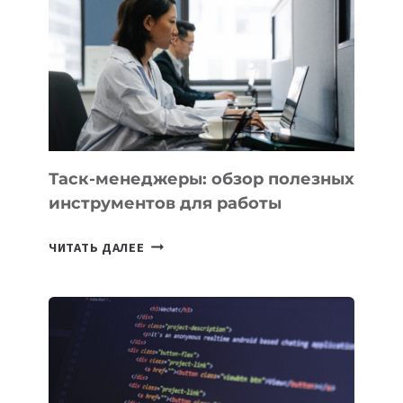
КАКИЕ
3
ЗАДАЧИ
ЕМУ
МОЖНО
ПОРУЧИТЬ
УЖЕ
СЕГОДНЯ
Таск-менеджеры: обзор полезных
инструментов для работы
ТАСК-
ЧИТАТЬ ДАЛЕЕ
МЕНЕДЖЕРЫ:
ОБЗОР
ПОЛЕЗНЫХ
ИНСТРУМЕНТОВ
ДЛЯ
РАБОТЫ