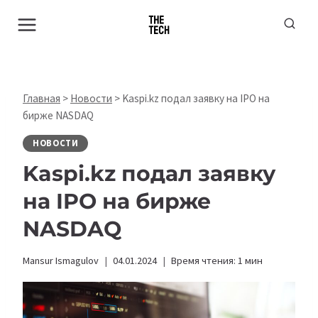
Перейти
к
содержимому
Главная
>
Новости
>
Kaspi.kz подал заявку на IPO на
бирже NASDAQ
НОВОСТИ
Kaspi.kz подал заявку
на IPO на бирже
NASDAQ
Mansur Ismagulov
04.01.2024
Время чтения:
1
мин