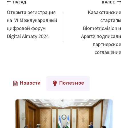
Навигация
НАЗАД
ДАЛЕЕ
по
Открыта регистрация
Казахстанские
на VI Международный
стартапы
записям
цифровой форум
Biometric.vision и
Digital Almaty 2024
ApartX подписали
партнерское
соглашение
Новости
Полезное