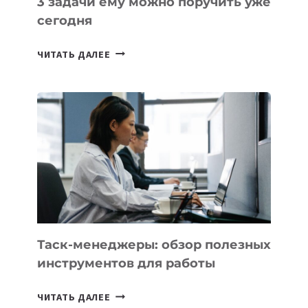
3 задачи ему можно поручить уже
сегодня
ИИ-
ЧИТАТЬ ДАЛЕЕ
АССИСТЕНТ
ДЛЯ
БИЗНЕСА:
КАКИЕ
3
ЗАДАЧИ
ЕМУ
МОЖНО
ПОРУЧИТЬ
УЖЕ
СЕГОДНЯ
Таск-менеджеры: обзор полезных
инструментов для работы
ТАСК-
ЧИТАТЬ ДАЛЕЕ