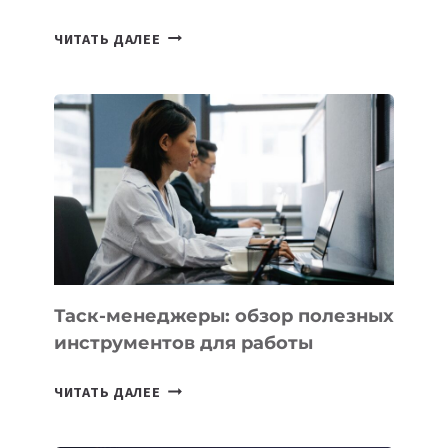
ИИ-
ЧИТАТЬ ДАЛЕЕ
АССИСТЕНТ
ДЛЯ
БИЗНЕСА:
КАКИЕ
3
ЗАДАЧИ
ЕМУ
МОЖНО
ПОРУЧИТЬ
УЖЕ
СЕГОДНЯ
Таск-менеджеры: обзор полезных
инструментов для работы
ТАСК-
ЧИТАТЬ ДАЛЕЕ
МЕНЕДЖЕРЫ:
ОБЗОР