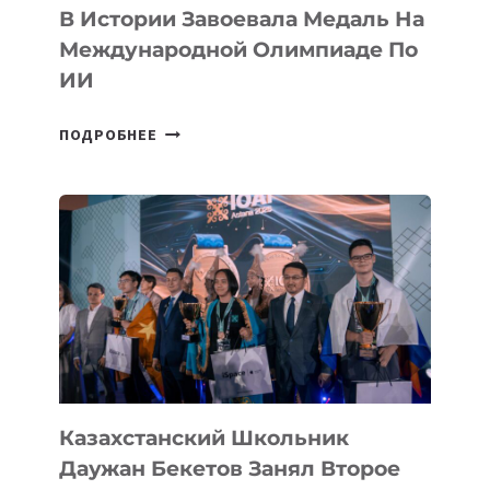
В Истории Завоевала Медаль На
Международной Олимпиаде По
ИИ
СБОРНАЯ
ПОДРОБНЕЕ
ТАДЖИКИСТАНА
ВПЕРВЫЕ
В
ИСТОРИИ
ЗАВОЕВАЛА
МЕДАЛЬ
НА
МЕЖДУНАРОДНОЙ
ОЛИМПИАДЕ
ПО
ИИ
Казахстанский Школьник
Даужан Бекетов Занял Второе