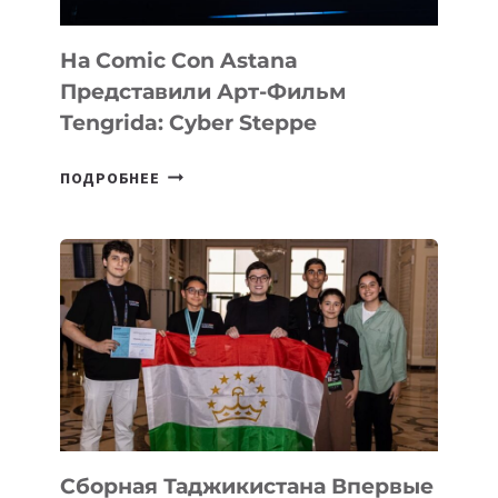
На Comic Con Astana
Представили Арт-Фильм
Tengrida: Cyber Steppe
НА
ПОДРОБНЕЕ
COMIC
CON
ASTANA
ПРЕДСТАВИЛИ
АРТ-
ФИЛЬМ
TENGRIDA:
CYBER
STEPPE
Сборная Таджикистана Впервые