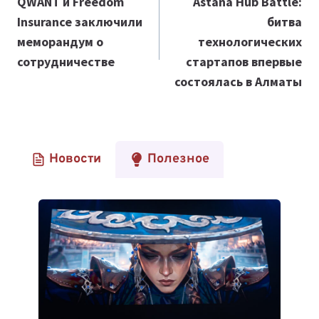
по
QWANT и Freedom
Astana Hub Battle:
Insurance заключили
битва
записям
меморандум о
технологических
сотрудничестве
стартапов впервые
состоялась в Алматы
Новости
Полезное