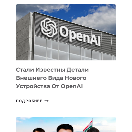
ОПРЕДЕЛЕНЫ
ПРИОРИТЕТНЫЕ
ЗАДАЧИ
ПО
РАЗВИТИЮ
ЭКОСИСТЕМЫ
ИСКУССТВЕННОГО
ИНТЕЛЛЕКТА
Стали Известны Детали
Внешнего Вида Нового
Устройства От OpenAI
СТАЛИ
ПОДРОБНЕЕ
ИЗВЕСТНЫ
ДЕТАЛИ
ВНЕШНЕГО
ВИДА