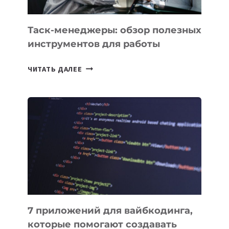
ПОРУЧИТЬ
УЖЕ
СЕГОДНЯ
Таск-менеджеры: обзор полезных
инструментов для работы
ТАСК-
ЧИТАТЬ ДАЛЕЕ
МЕНЕДЖЕРЫ:
ОБЗОР
ПОЛЕЗНЫХ
ИНСТРУМЕНТОВ
ДЛЯ
РАБОТЫ
7 приложений для вайбкодинга,
которые помогают создавать