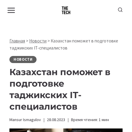
Перейти
к
содержимому
Главная
>
Новости
>
Казахстан поможет в подготовке
таджикских IT-специалистов
НОВОСТИ
Казахстан поможет в
подготовке
таджикских IT-
специалистов
Mansur Ismagulov
28.08.2023
Время чтения:
1
мин