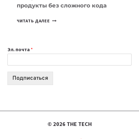
продукты без сложного кода
7
ЧИТАТЬ ДАЛЕЕ
ПРИЛОЖЕНИЙ
ДЛЯ
ВАЙБКОДИНГА,
Эл. почта
*
КОТОРЫЕ
ПОМОГАЮТ
СОЗДАВАТЬ
ПРОДУКТЫ
Подписаться
БЕЗ
СЛОЖНОГО
КОДА
© 2026 THE TECH