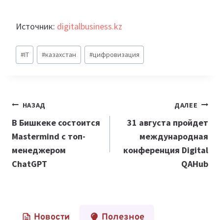
Источник:
digitalbusiness.kz
Метки
#
IT
#
казахстан
#
цифровизация
записи:
Навигация
НАЗАД
ДАЛЕЕ
по
В Бишкеке состоится
31 августа пройдет
Mastermind с топ-
международная
записям
менеджером
конференция Digital
ChatGPT
QAHub
Новости
Полезное