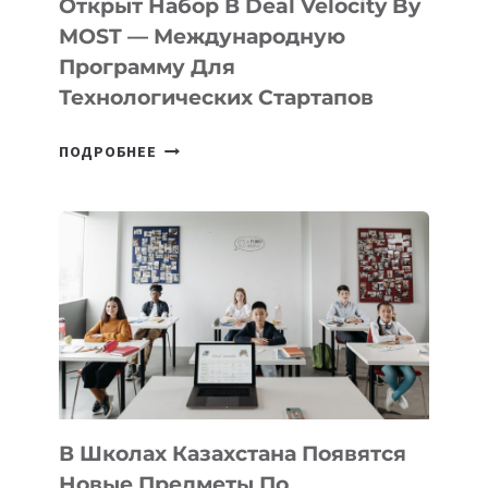
Открыт Набор В Deal Velocity By
В
MOST — Международную
IT-
Программу Для
ПРЕДПРИНИМАТЕЛЬСТВО
Технологических Стартапов
ОТКРЫТ
ПОДРОБНЕЕ
НАБОР
В
DEAL
VELOCITY
BY
MOST
—
МЕЖДУНАРОДНУЮ
ПРОГРАММУ
ДЛЯ
ТЕХНОЛОГИЧЕСКИХ
В Школах Казахстана Появятся
СТАРТАПОВ
Новые Предметы По