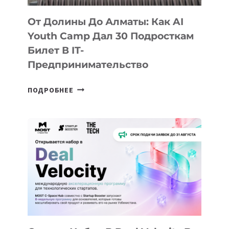
От Долины До Алматы: Как AI
Youth Camp Дал 30 Подросткам
Билет В IT-
Предпринимательство
ОТ
ПОДРОБНЕЕ
ДОЛИНЫ
ДО
АЛМАТЫ:
КАК
AI
YOUTH
CAMP
ДАЛ
30
ПОДРОСТКАМ
БИЛЕТ