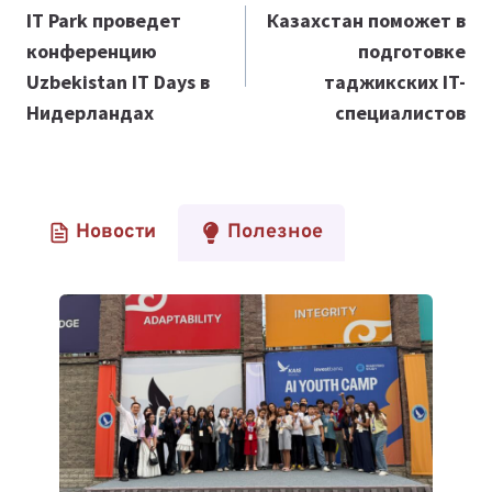
по
IT Park проведет
Казахстан поможет в
конференцию
подготовке
записям
Uzbekistan IT Days в
таджикских IT-
Нидерландах
специалистов
Новости
Полезное