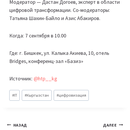
Модератор — Дастан Догоев, эксперт в области
цифровой трансформации. Со-модераторы:
Татьяна Шахин-Байло и Азис Абакиров.
Когда: 7 сентября в 10.00
Где: г. Бишкек, ул. Калыка Акиева, 10, отель
Bridges, конференц-зал «Базиз»
Источник:
@htp__kg
Метки
#
IT
#
Кыргызстан
#
цифровизация
записи:
Навигация
НАЗАД
ДАЛЕЕ