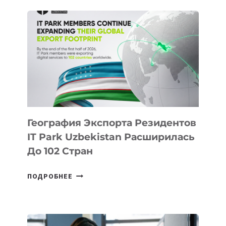
КАЗАХСТАНА
ПОЯВЯТСЯ
НОВЫЕ
ПРЕДМЕТЫ
ПО
ИСКУССТВЕННОМУ
ИНТЕЛЛЕКТУ
География Экспорта Резидентов
IT Park Uzbekistan Расширилась
До 102 Стран
ГЕОГРАФИЯ
ПОДРОБНЕЕ
ЭКСПОРТА
РЕЗИДЕНТОВ
IT
PARK