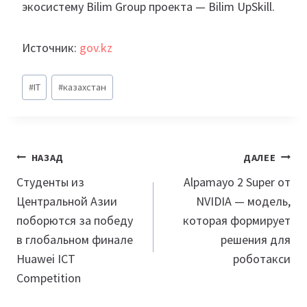
экосистему Bilim Group проекта — Bilim UpSkill.
Источник:
gov.kz
Метки
#
IT
#
казахстан
записи:
Навигация
НАЗАД
ДАЛЕЕ
по
Студенты из
Alpamayo 2 Super от
Центральной Азии
NVIDIA — модель,
записям
поборются за победу
которая формирует
в глобальном финале
решения для
Huawei ICT
роботакси
Competition