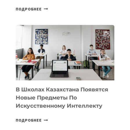
ОТКРЫТ
ПОДРОБНЕЕ
НАБОР
В
DEAL
VELOCITY
BY
MOST
—
МЕЖДУНАРОДНУЮ
ПРОГРАММУ
ДЛЯ
ТЕХНОЛОГИЧЕСКИХ
В Школах Казахстана Появятся
СТАРТАПОВ
Новые Предметы По
Искусственному Интеллекту
В
ПОДРОБНЕЕ
ШКОЛАХ