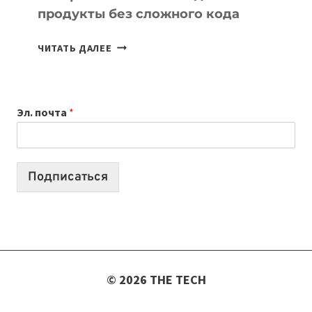
продукты без сложного кода
7
ЧИТАТЬ ДАЛЕЕ
ПРИЛОЖЕНИЙ
ДЛЯ
ВАЙБКОДИНГА,
Эл. почта
*
КОТОРЫЕ
ПОМОГАЮТ
СОЗДАВАТЬ
ПРОДУКТЫ
Подписаться
БЕЗ
СЛОЖНОГО
КОДА
© 2026 THE TECH