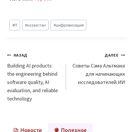
Метки
#
IT
#
казахстан
#
цифровизация
записи:
Навигация
НАЗАД
ДАЛЕЕ
по
Building AI products:
Советы Сэма Альтмана
the engineering behind
для начинающих
записям
software quality, AI
исследователей ИИ
evaluation, and reliable
technology
Новости
Полезное