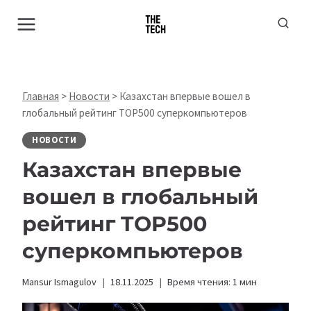
Перейти
к
содержимому
Главная
>
Новости
>
Казахстан впервые вошел в
глобальный рейтинг TOP500 суперкомпьютеров
НОВОСТИ
Казахстан впервые
вошел в глобальный
рейтинг TOP500
суперкомпьютеров
Mansur Ismagulov
18.11.2025
Время чтения:
1
мин