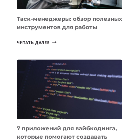
ПОРУЧИТЬ
УЖЕ
СЕГОДНЯ
Таск-менеджеры: обзор полезных
инструментов для работы
ТАСК-
ЧИТАТЬ ДАЛЕЕ
МЕНЕДЖЕРЫ:
ОБЗОР
ПОЛЕЗНЫХ
ИНСТРУМЕНТОВ
ДЛЯ
РАБОТЫ
7 приложений для вайбкодинга,
которые помогают создавать