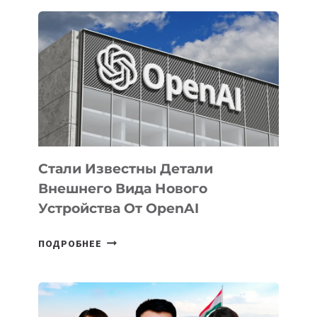
ОПРЕДЕЛЕНЫ
ПРИОРИТЕТНЫЕ
ЗАДАЧИ
ПО
РАЗВИТИЮ
ЭКОСИСТЕМЫ
ИСКУССТВЕННОГО
ИНТЕЛЛЕКТА
Стали Известны Детали
Внешнего Вида Нового
Устройства От OpenAI
СТАЛИ
ПОДРОБНЕЕ
ИЗВЕСТНЫ
ДЕТАЛИ
ВНЕШНЕГО
ВИДА