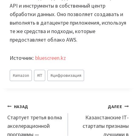
API и инструменты в собственный центр
обработки данных. Оно позволяет создавать и
выполнять в датацентре приложения, используя
те же средства и подходы, которые
предоставляет облако AWS.
Источник:
bluescreen.kz
Метки
#
amazon
#
IT
#
цифровизация
записи:
Навигация
НАЗАД
ДАЛЕЕ
по
Стартует третья волна
Казахстанские ІТ-
акселерационной
стартапы признаны
записям
программы —
лучшими в