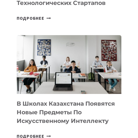
Технологических Стартапов
ОТКРЫТ
ПОДРОБНЕЕ
НАБОР
В
DEAL
VELOCITY
BY
MOST
—
МЕЖДУНАРОДНУЮ
ПРОГРАММУ
ДЛЯ
ТЕХНОЛОГИЧЕСКИХ
В Школах Казахстана Появятся
СТАРТАПОВ
Новые Предметы По
Искусственному Интеллекту
В
ПОДРОБНЕЕ