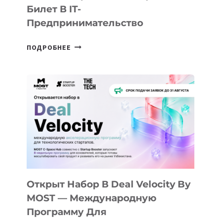
Билет В IT-
Предпринимательство
ОТ
ПОДРОБНЕЕ
ДОЛИНЫ
ДО
АЛМАТЫ:
КАК
AI
YOUTH
CAMP
ДАЛ
30
ПОДРОСТКАМ
БИЛЕТ
Открыт Набор В Deal Velocity By
В
MOST — Международную
IT-
Программу Для
ПРЕДПРИНИМАТЕЛЬСТВО