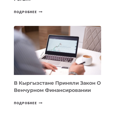
В
ПОДРОБНЕЕ
УЗБЕКИСТАНЕ
ПРОЙДЕТ
ПЕРВЫЙ
SILK
ROAD
FINANCE
&
TECHNOLOGY
FORUM
В Кыргызстане Приняли Закон О
Венчурном Финансировании
В
ПОДРОБНЕЕ
КЫРГЫЗСТАНЕ
ПРИНЯЛИ