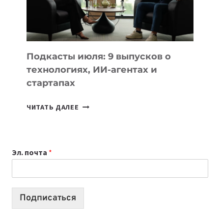
10
ЛУЧШИХ
МОДЕЛЕЙ
ДЛЯ
УЧЕБЫ
Подкасты июля: 9 выпусков о
технологиях, ИИ-агентах и
стартапах
ПОДКАСТЫ
ЧИТАТЬ ДАЛЕЕ
ИЮЛЯ:
9
ВЫПУСКОВ
Эл. почта
*
О
ТЕХНОЛОГИЯХ,
ИИ-
АГЕНТАХ
Подписаться
И
СТАРТАПАХ