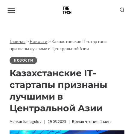
Перейти
к
содержимому
Главная
>
Новости
>
Казахстанские ІТ-стартапы
признаны лучшими в Центральной Азии
НОВОСТИ
Казахстанские ІТ-
стартапы признаны
лучшими в
Центральной Азии
Mansur Ismagulov
29.03.2023
Время чтения:
1
мин