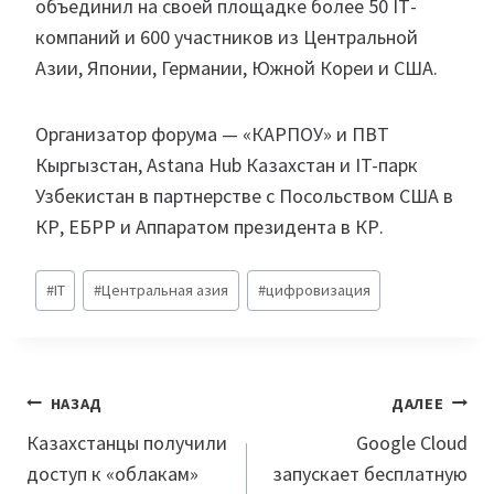
объединил на своей площадке более 50 ІТ-
компаний и 600 участников из Центральной
Азии, Японии, Германии, Южной Кореи и США.
Организатор форума — «КАРПОУ» и ПВТ
Кыргызстан, Astana Hub Казахстан и IT-парк
Узбекистан в партнерстве с Посольством США в
КР, ЕБРР и Аппаратом президента в КР.
Метки
#
IT
#
Центральная азия
#
цифровизация
записи:
Навигация
НАЗАД
ДАЛЕЕ
по
Казахстанцы получили
Google Cloud
доступ к «облакам»
запускает бесплатную
записям