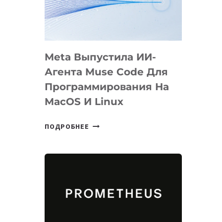
НА
SIGGRAPH
2026
Meta Выпустила ИИ-
Агента Muse Code Для
Программирования На
MacOS И Linux
META
ПОДРОБНЕЕ
ВЫПУСТИЛА
ИИ-
АГЕНТА
MUSE
CODE
ДЛЯ
ПРОГРАММИРОВАНИЯ