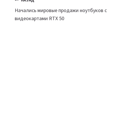
Навигация
НАЗАД
Начались мировые продажи ноутбуков с
по
видеокартами RTX 50
записям