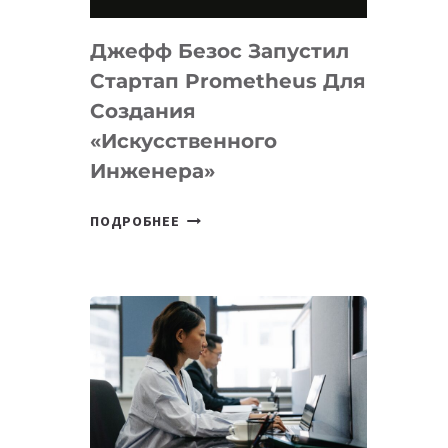
НА
MACOS
Джефф Безос Запустил
И
LINUX
Стартап Prometheus Для
Создания
«искусственного
Инженера»
ДЖЕФФ
ПОДРОБНЕЕ
БЕЗОС
ЗАПУСТИЛ
СТАРТАП
PROMETHEUS
ДЛЯ
СОЗДАНИЯ
«ИСКУССТВЕННОГО
ИНЖЕНЕРА»