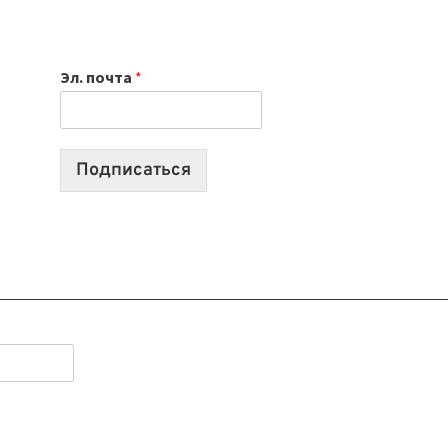
НОУТБУК
ВЫБРАТЬ
К
Эл. почта
*
УЧЕБНОМУ
ГОДУ
2026:
10
Подписаться
ЛУЧШИХ
МОДЕЛЕЙ
ДЛЯ
УЧЕБЫ