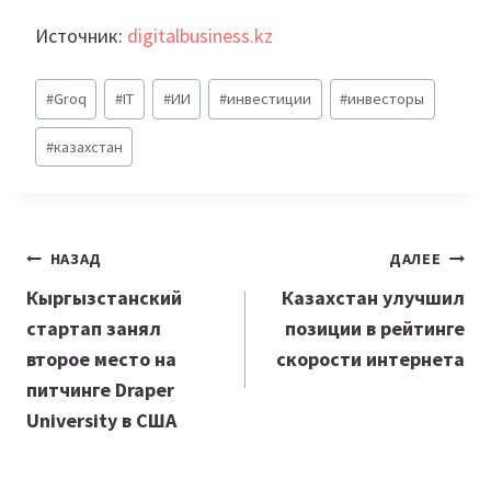
Источник:
digitalbusiness.kz
Метки
#
Groq
#
IT
#
ИИ
#
инвестиции
#
инвесторы
записи:
#
казахстан
Навигация
НАЗАД
ДАЛЕЕ
по
Кыргызстанский
Казахстан улучшил
стартап занял
позиции в рейтинге
записям
второе место на
скорости интернета
питчинге Draper
University в США