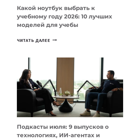
Какой ноутбук выбрать к
учебному году 2026: 10 лучших
моделей для учебы
КАКОЙ
ЧИТАТЬ ДАЛЕЕ
НОУТБУК
ВЫБРАТЬ
К
УЧЕБНОМУ
ГОДУ
2026:
10
ЛУЧШИХ
МОДЕЛЕЙ
ДЛЯ
УЧЕБЫ
Подкасты июля: 9 выпусков о
технологиях, ИИ-агентах и