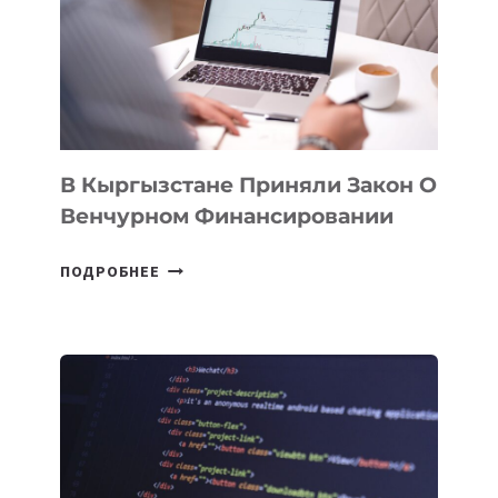
ROAD
FINANCE
&
TECHNOLOGY
FORUM
В Кыргызстане Приняли Закон О
Венчурном Финансировании
В
ПОДРОБНЕЕ
КЫРГЫЗСТАНЕ
ПРИНЯЛИ
ЗАКОН
О
ВЕНЧУРНОМ
ФИНАНСИРОВАНИИ