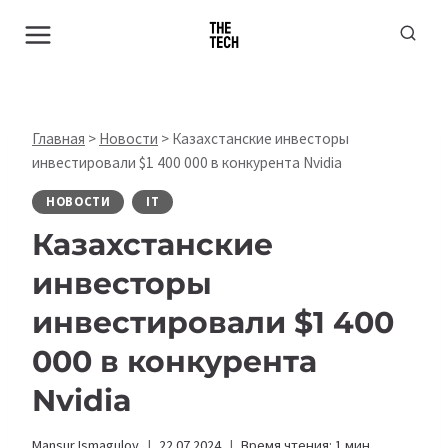
Перейти
к
содержимому
Главная
>
Новости
>
Казахстанские инвесторы
инвестировали $1 400 000 в конкурента Nvidia
НОВОСТИ
IT
Казахстанские
инвесторы
инвестировали $1 400
000 в конкурента
Nvidia
Mansur Ismagulov
22.07.2024
Время чтения:
1
мин