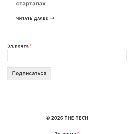
стартапах
ПОДКАСТЫ
ЧИТАТЬ ДАЛЕЕ
ИЮЛЯ:
9
ВЫПУСКОВ
Эл. почта
*
О
ТЕХНОЛОГИЯХ,
ИИ-
АГЕНТАХ
Подписаться
И
СТАРТАПАХ
© 2026 THE TECH
Эл. почта
*