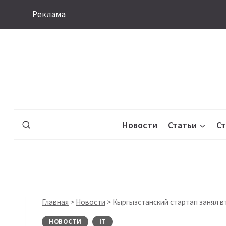
Перейти
Реклама
к
содержимому
Новости
Статьи
С
Главная
>
Новости
>
Кыргызстанский стартап занял вт
НОВОСТИ
IT