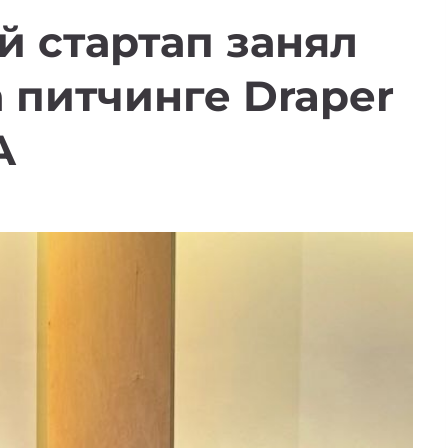
 стартап занял
а питчинге Draper
А