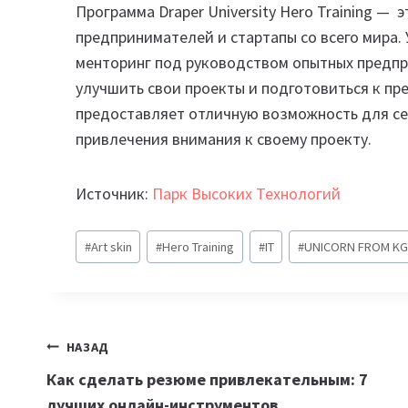
Программа Draper University Hero Training —
предпринимателей и стартапы со всего мира.
менторинг под руководством опытных предпр
улучшить свои проекты и подготовиться к пр
предоставляет отличную возможность для се
привлечения внимания к своему проекту.
Источник:
Парк Высоких Технологий
Метки
#
Art skin
#
Hero Training
#
IT
#
UNICORN FROM KG
записи:
Навигация
НАЗАД
Как сделать резюме привлекательным: 7
по
лучших онлайн-инструментов