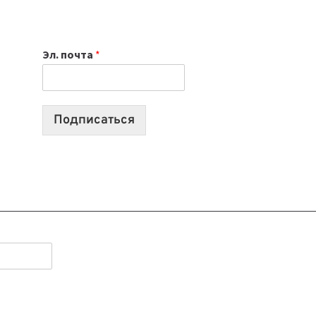
НОУТБУК
ВЫБРАТЬ
К
Эл. почта
*
УЧЕБНОМУ
ГОДУ
2026:
10
Подписаться
ЛУЧШИХ
МОДЕЛЕЙ
ДЛЯ
УЧЕБЫ