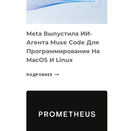
НА
SIGGRAPH
2026
Meta Выпустила ИИ-
Агента Muse Code Для
Программирования На
MacOS И Linux
META
ПОДРОБНЕЕ
ВЫПУСТИЛА
ИИ-
АГЕНТА
MUSE
CODE
ДЛЯ
ПРОГРАММИРОВАНИЯ