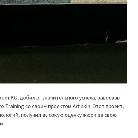
rom KG, добился значительного успеха, завоевав
o Training со своим проектом Art skin. Этот проект,
нологий, получил высокую оценку жюри за свою
и.