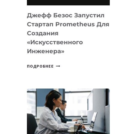
НА
MACOS
Джефф Безос Запустил
И
LINUX
Стартап Prometheus Для
Создания
«искусственного
Инженера»
ДЖЕФФ
ПОДРОБНЕЕ
БЕЗОС
ЗАПУСТИЛ
СТАРТАП
PROMETHEUS
ДЛЯ
СОЗДАНИЯ
«ИСКУССТВЕННОГО
ИНЖЕНЕРА»