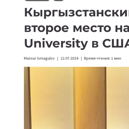
Кыргызстанский
второе место н
University в СШ
Mansur Ismagulov
22.07.2024
Время чтения:
1
мин