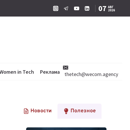
07
АВГ
2026
Women in Tech
Реклама
thetech@wecom.agency
Новости
Полезное