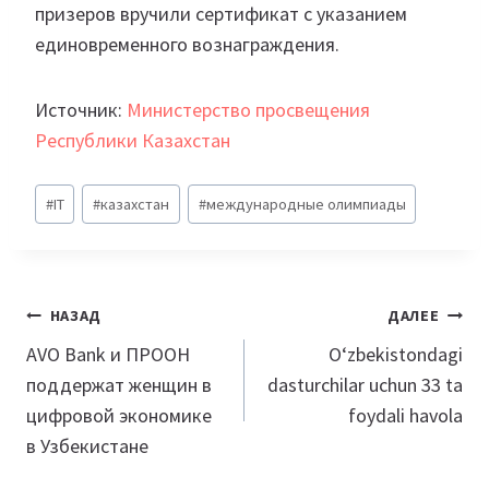
призеров вручили сертификат с указанием
единовременного вознаграждения.
Источник:
Министерство просвещения
Республики Казахстан
Метки
#
IT
#
казахстан
#
международные олимпиады
записи:
Навигация
НАЗАД
ДАЛЕЕ
по
AVO Bank и ПРООН
O‘zbekistondagi
поддержат женщин в
dasturchilar uchun 33 ta
записям
цифровой экономике
foydali havola
в Узбекистане