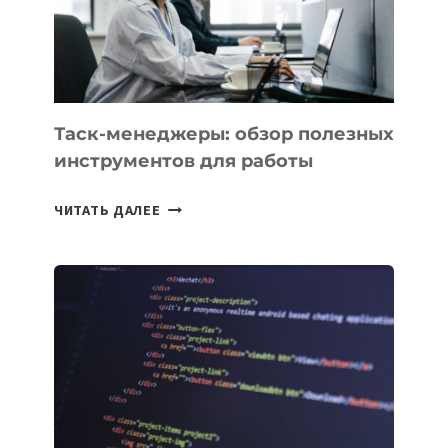
ЗАДАЧИ
ЕМУ
МОЖНО
ПОРУЧИТЬ
УЖЕ
СЕГОДНЯ
Таск-менеджеры: обзор полезных
инструментов для работы
ТАСК-
ЧИТАТЬ ДАЛЕЕ
МЕНЕДЖЕРЫ:
ОБЗОР
ПОЛЕЗНЫХ
ИНСТРУМЕНТОВ
ДЛЯ
РАБОТЫ