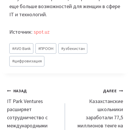
еще больше возможностей для женщин в сфере
IT и технологий.
Источник:
spot.uz
Метки
#
AVO Bank
#
ПРООН
#
узбекистан
записи:
#
цифровизация
Навигация
НАЗАД
ДАЛЕЕ
по
IT Park Ventures
Казахстанские
расширяет
школьники
записям
сотрудничество с
заработали 77,5
международными
миллионов тенге на