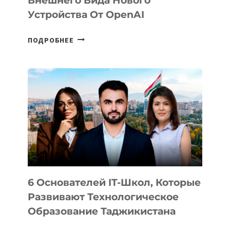
Внешнего Вида Нового
Устройства От OpenAI
СТАЛИ
ПОДРОБНЕЕ
ИЗВЕСТНЫ
ДЕТАЛИ
ВНЕШНЕГО
ВИДА
НОВОГО
УСТРОЙСТВА
ОТ
OPENAI
6 Основателей IT-Школ, Которые
Развивают Технологическое
Образование Таджикистана