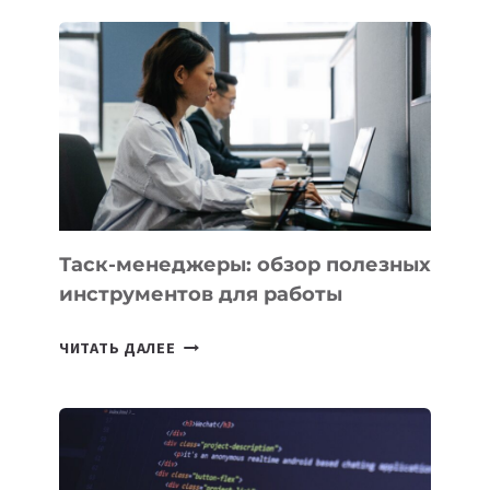
ДЛЯ
БИЗНЕСА:
КАКИЕ
3
ЗАДАЧИ
ЕМУ
МОЖНО
ПОРУЧИТЬ
УЖЕ
СЕГОДНЯ
Таск-менеджеры: обзор полезных
инструментов для работы
ТАСК-
ЧИТАТЬ ДАЛЕЕ
МЕНЕДЖЕРЫ:
ОБЗОР
ПОЛЕЗНЫХ
ИНСТРУМЕНТОВ
ДЛЯ