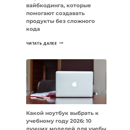
вайбкодинга, которые
помогают создавать
продукты без сложного
кода
7
ЧИТАТЬ ДАЛЕЕ
ПРИЛОЖЕНИЙ
ДЛЯ
ВАЙБКОДИНГА,
КОТОРЫЕ
ПОМОГАЮТ
СОЗДАВАТЬ
ПРОДУКТЫ
БЕЗ
СЛОЖНОГО
Какой ноутбук выбрать к
КОДА
учебному году 2026: 10
лучших моделей для учебы