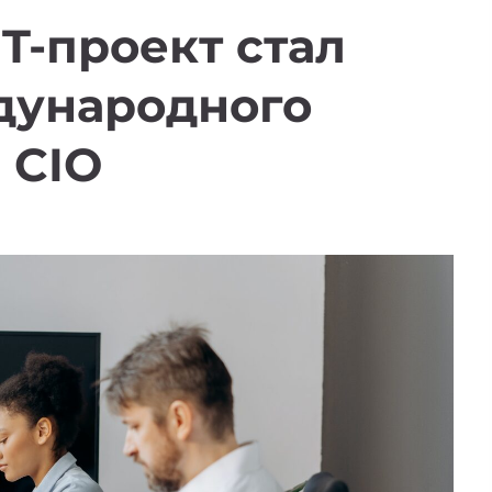
T-проект стал
дународного
 CIO