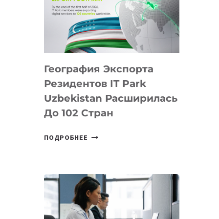
ПРЕДМЕТЫ
ПО
ИСКУССТВЕННОМУ
ИНТЕЛЛЕКТУ
География Экспорта
Резидентов IT Park
Uzbekistan Расширилась
До 102 Стран
ГЕОГРАФИЯ
ПОДРОБНЕЕ
ЭКСПОРТА
РЕЗИДЕНТОВ
IT
PARK
UZBEKISTAN
РАСШИРИЛАСЬ