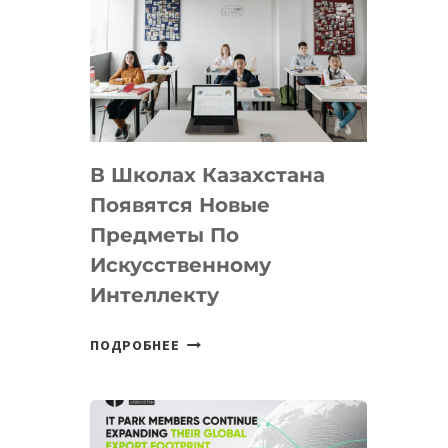
DEAL
VELOCITY
BY
MOST
—
МЕЖДУНАРОДНУЮ
ПРОГРАММУ
В Школах Казахстана
ДЛЯ
ТЕХНОЛОГИЧЕСКИХ
Появятся Новые
СТАРТАПОВ
Предметы По
Искусственному
Интеллекту
В
ПОДРОБНЕЕ
ШКОЛАХ
КАЗАХСТАНА
ПОЯВЯТСЯ
НОВЫЕ