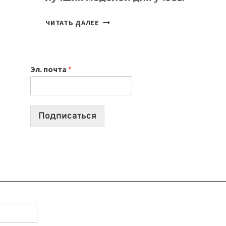
КАКОЙ
ЧИТАТЬ ДАЛЕЕ
НОУТБУК
ВЫБРАТЬ
К
Эл. почта
*
УЧЕБНОМУ
ГОДУ
2026:
10
Подписаться
ЛУЧШИХ
МОДЕЛЕЙ
ДЛЯ
УЧЕБЫ