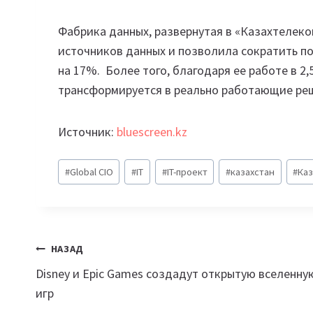
Фабрика данных, развернутая в «Казахтелеко
источников данных и позволила сократить по
на 17%. Более того, благодаря ее работе в 2
трансформируется в реально работающие ре
Источник:
bluescreen.kz
Метки
#
Global CIO
#
IT
#
IT-проект
#
казахстан
#
Ка
записи:
Навигация
НАЗАД
Disney и Epic Games создадут открытую вселенну
по
игр