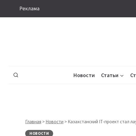
Перейти
Реклама
к
содержимому
Новости
Статьи
С
Главная
>
Новости
>
Казахстанский IT-проект стал л
НОВОСТИ