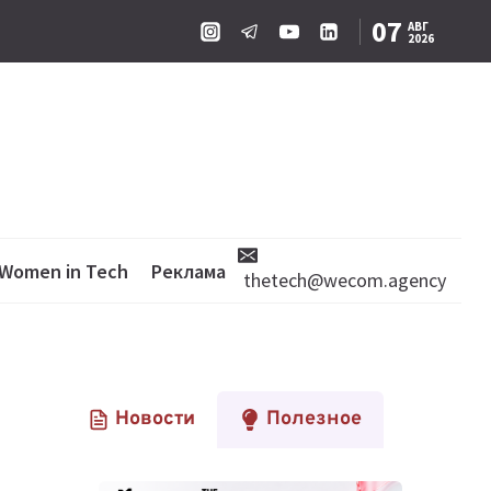
07
АВГ
2026
Women in Tech
Реклама
thetech@wecom.agency
Новости
Полезное