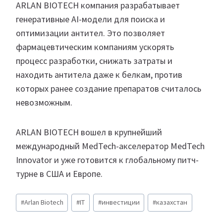
ARLAN BIOTECH компания разрабатывает
генеративные AI-модели для поиска и
оптимизации антител. Это позволяет
фармацевтическим компаниям ускорять
процесс разработки, снижать затраты и
находить антитела даже к белкам, против
которых ранее создание препаратов считалось
невозможным.
ARLAN BIOTECH вошел в крупнейший
международный MedTech-акселератор MedTech
Innovator и уже готовится к глобальному питч-
турне в США и Европе.
Метки
#
Arlan Biotech
#
IT
#
инвестиции
#
казахстан
записи: