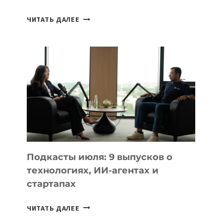
КАКОЙ
ЧИТАТЬ ДАЛЕЕ
НОУТБУК
ВЫБРАТЬ
К
УЧЕБНОМУ
ГОДУ
2026:
10
ЛУЧШИХ
МОДЕЛЕЙ
ДЛЯ
УЧЕБЫ
Подкасты июля: 9 выпусков о
технологиях, ИИ-агентах и
стартапах
ПОДКАСТЫ
ЧИТАТЬ ДАЛЕЕ
ИЮЛЯ: