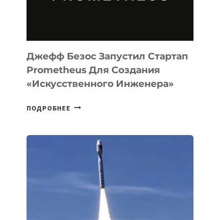
ПРОГРАММИРОВАНИЯ
НА
MACOS
И
LINUX
Джефф Безос Запустил Стартап
Prometheus Для Создания
«искусственного Инженера»
ДЖЕФФ
ПОДРОБНЕЕ
БЕЗОС
ЗАПУСТИЛ
СТАРТАП
PROMETHEUS
ДЛЯ
СОЗДАНИЯ
«ИСКУССТВЕННОГО
ИНЖЕНЕРА»