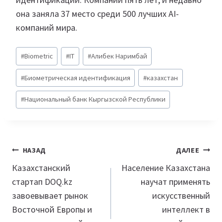
она заняла 37 место среди 500 лучших AI-
компаний мира.
Метки
#
Biometric
#
IT
#
Алибек Наримбай
записи:
#
Биометрическая идентификация
#
казахстан
#
Национальный банк Кыргызской Республики
Навигация
НАЗАД
ДАЛЕЕ
по
Казахстанский
Население Казахстана
стартап DOQ.kz
научат применять
записям
завоевывает рынок
искусственный
Восточной Европы и
интеллект в