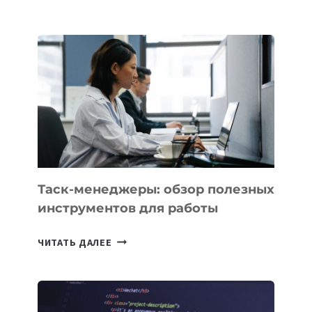
ДО
АЛМАТЫ:
КАК
AI
YOUTH
CAMP
ДАЛ
30
ПОДРОСТКАМ
БИЛЕТ
В
Таск-менеджеры: обзор полезных
IT-
инструментов для работы
ПРЕДПРИНИМАТЕЛЬСТВО
ТАСК-
ЧИТАТЬ ДАЛЕЕ
МЕНЕДЖЕРЫ:
ОБЗОР
ПОЛЕЗНЫХ
ИНСТРУМЕНТОВ