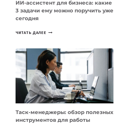
ИИ-ассистент для бизнеса: какие
3 задачи ему можно поручить уже
сегодня
ИИ-
ЧИТАТЬ ДАЛЕЕ
АССИСТЕНТ
ДЛЯ
БИЗНЕСА:
КАКИЕ
3
ЗАДАЧИ
ЕМУ
МОЖНО
ПОРУЧИТЬ
УЖЕ
СЕГОДНЯ
Таск-менеджеры: обзор полезных
инструментов для работы