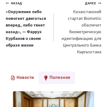
Навигация
НАЗАД
ДАЛЕЕ
по
«Окружение либо
Казахстанский
помогает двигаться
стартап Biometric
записям
вперед, либо тянет
обеспечит
назад», — Фаррух
биометрическую
Курбанов о своем
идентификацию для
образе жизни
Центрального Банка
Кыргызстана
Новости
Полезное