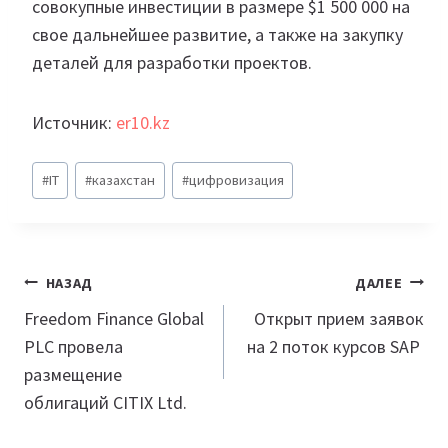
совокупные инвестиции в размере $1 500 000 на
свое дальнейшее развитие, а также на закупку
деталей для разработки проектов.
Источник:
er10.kz
Метки
#
IT
#
казахстан
#
цифровизация
записи:
Навигация
НАЗАД
ДАЛЕЕ
по
Freedom Finance Global
Открыт прием заявок
PLC провела
на 2 поток курсов SAP
записям
размещение
облигаций CITIX Ltd.