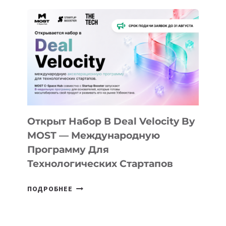
ДО
АЛМАТЫ:
КАК
AI
YOUTH
CAMP
ДАЛ
30
ПОДРОСТКАМ
БИЛЕТ
Открыт Набор В Deal Velocity By
В
MOST — Международную
IT-
Программу Для
ПРЕДПРИНИМАТЕЛЬСТВО
Технологических Стартапов
ОТКРЫТ
ПОДРОБНЕЕ
НАБОР
В
DEAL