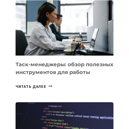
VELOCITY
BY
MOST
—
МЕЖДУНАРОДНУЮ
ПРОГРАММУ
ДЛЯ
ТЕХНОЛОГИЧЕСКИХ
СТАРТАПОВ
Таск-менеджеры: обзор полезных
инструментов для работы
ТАСК-
ЧИТАТЬ ДАЛЕЕ
МЕНЕДЖЕРЫ:
ОБЗОР
ПОЛЕЗНЫХ
ИНСТРУМЕНТОВ
ДЛЯ
РАБОТЫ