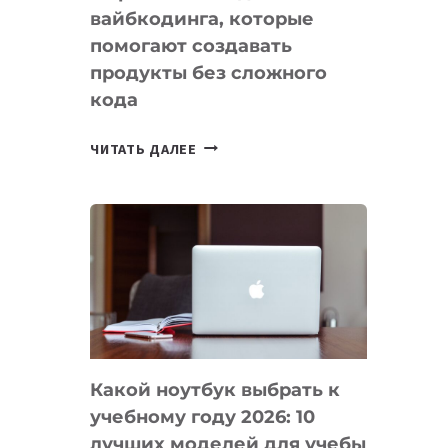
вайбкодинга, которые
помогают создавать
продукты без сложного
кода
7
ЧИТАТЬ ДАЛЕЕ
ПРИЛОЖЕНИЙ
ДЛЯ
ВАЙБКОДИНГА,
КОТОРЫЕ
ПОМОГАЮТ
СОЗДАВАТЬ
ПРОДУКТЫ
БЕЗ
СЛОЖНОГО
Какой ноутбук выбрать к
КОДА
учебному году 2026: 10
лучших моделей для учебы