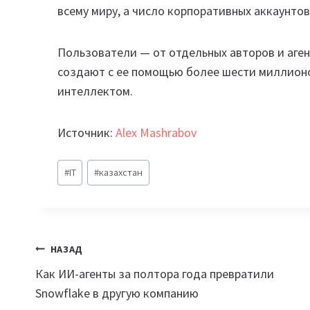
всему миру, а число корпоративных аккаунтов
Пользователи — от отдельных авторов и аге
создают с ее помощью более шести миллионо
интеллектом.
Источник:
Alex Mashrabov
Метки
#
IT
#
казахстан
записи:
Навигация
НАЗАД
Как ИИ-агенты за полтора года превратили
по
Snowflake в другую компанию