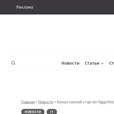
Перейти
Реклама
к
содержимому
Новости
Статьи
С
Главная
>
Новости
>
Казахстанский стартап Higgsfield
НОВОСТИ
IT