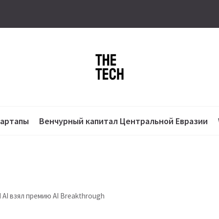
тартапы
Венчурный капитал Центральной Евразии
 AI взял премию AI Breakthrough