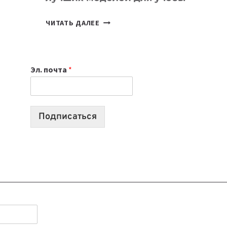
КАКОЙ
ЧИТАТЬ ДАЛЕЕ
НОУТБУК
ВЫБРАТЬ
К
Эл. почта
*
УЧЕБНОМУ
ГОДУ
2026:
10
Подписаться
ЛУЧШИХ
МОДЕЛЕЙ
ДЛЯ
УЧЕБЫ