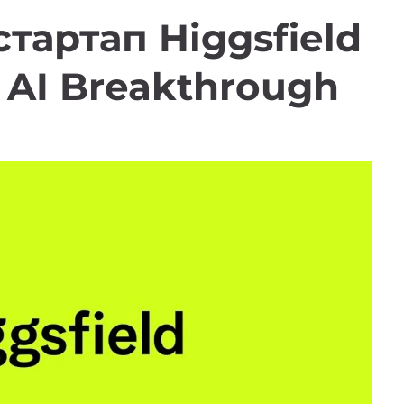
тартап Higgsfield
 AI Breakthrough