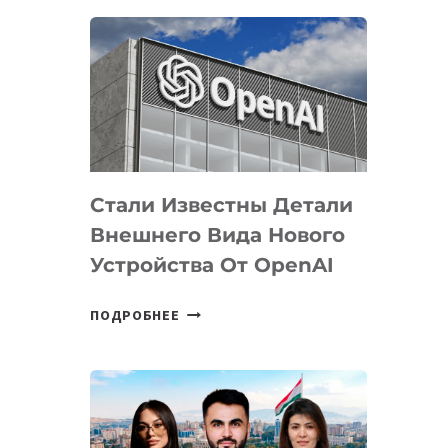
ОПРЕДЕЛЕНЫ
ПРИОРИТЕТНЫЕ
ЗАДАЧИ
ПО
РАЗВИТИЮ
ЭКОСИСТЕМЫ
ИСКУССТВЕННОГО
ИНТЕЛЛЕКТА
Стали Известны Детали
Внешнего Вида Нового
Устройства От OpenAI
СТАЛИ
ПОДРОБНЕЕ
ИЗВЕСТНЫ
ДЕТАЛИ
ВНЕШНЕГО
ВИДА
НОВОГО