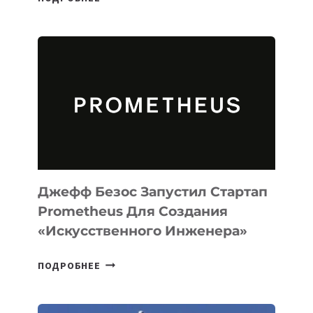
ВЫПУСТИЛА
ИИ-
АГЕНТА
MUSE
CODE
ДЛЯ
ПРОГРАММИРОВАНИЯ
НА
MACOS
И
LINUX
Джефф Безос Запустил Стартап
Prometheus Для Создания
«искусственного Инженера»
ДЖЕФФ
ПОДРОБНЕЕ
БЕЗОС
ЗАПУСТИЛ