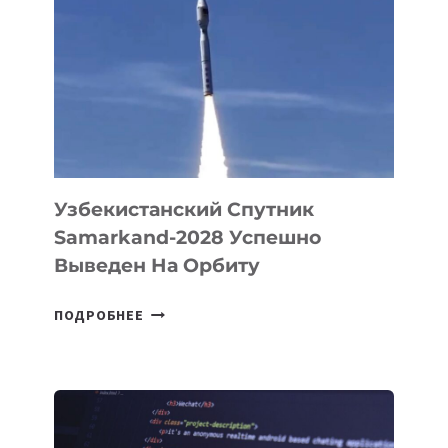
СТАРТАП
PROMETHEUS
ДЛЯ
СОЗДАНИЯ
«ИСКУССТВЕННОГО
ИНЖЕНЕРА»
Узбекистанский Спутник
Samarkand-2028 Успешно
Выведен На Орбиту
УЗБЕКИСТАНСКИЙ
ПОДРОБНЕЕ
СПУТНИК
SAMARKAND-
2028
УСПЕШНО
ВЫВЕДЕН