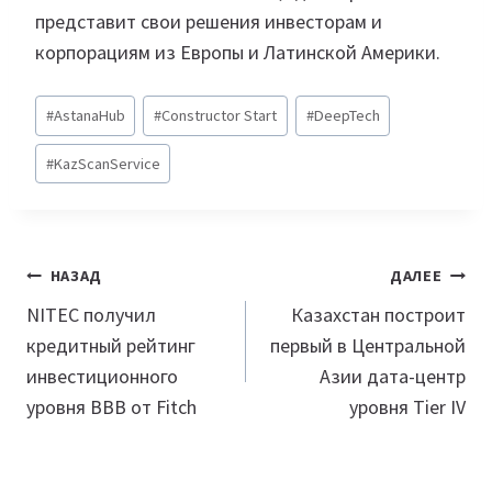
представит свои решения инвесторам и
корпорациям из Европы и Латинской Америки.
Метки
#
AstanaHub
#
Constructor Start
#
DeepTech
записи:
#
KazScanService
Навигация
НАЗАД
ДАЛЕЕ
по
NITEC получил
Казахстан построит
кредитный рейтинг
первый в Центральной
записям
инвестиционного
Азии дата-центр
уровня BBB от Fitch
уровня Tier IV