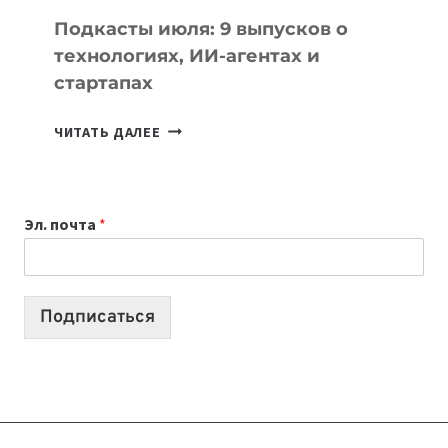
УЧЕБЫ
Подкасты июля: 9 выпусков о
технологиях, ИИ-агентах и
стартапах
ПОДКАСТЫ
ЧИТАТЬ ДАЛЕЕ
ИЮЛЯ:
9
ВЫПУСКОВ
Эл. почта
*
О
ТЕХНОЛОГИЯХ,
ИИ-
АГЕНТАХ
Подписаться
И
СТАРТАПАХ