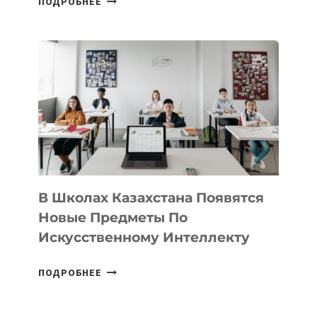
ПОДРОБНЕЕ
НАБОР
В
DEAL
VELOCITY
BY
MOST
—
МЕЖДУНАРОДНУЮ
ПРОГРАММУ
ДЛЯ
ТЕХНОЛОГИЧЕСКИХ
В Школах Казахстана Появятся
СТАРТАПОВ
Новые Предметы По
Искусственному Интеллекту
В
ПОДРОБНЕЕ
ШКОЛАХ
КАЗАХСТАНА