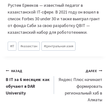
Рустем Ермеков — известный педагог в
казахстанской IT-сфере. В 2021 году он вошел в
список Forbes 30 under 30 и также выиграл грант
от фонда Саби за свою разработку QBIT —
казахстанский набор для робототехники.
Метки
#
IT
#
казахстан
#
Центральная азия
записи:
Навигация
НАЗАД
ДАЛЕЕ
по
В IT за 6 месяцев: как
Яндекс Плюс начинает
обучают в DAR
формировать
записям
University
региональный хаб в
Алматы