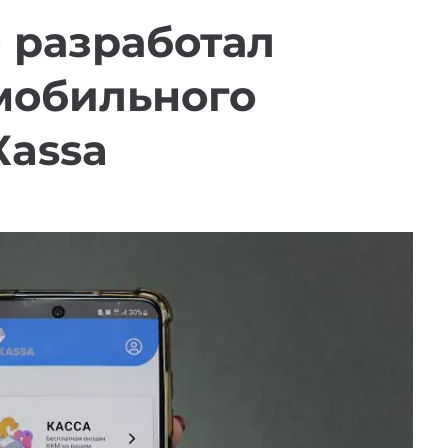
 разработал
мобильного
Кassa