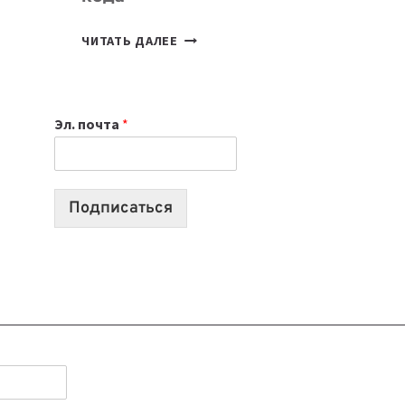
7
ЧИТАТЬ ДАЛЕЕ
ПРИЛОЖЕНИЙ
ДЛЯ
ВАЙБКОДИНГА,
Эл. почта
*
КОТОРЫЕ
ПОМОГАЮТ
СОЗДАВАТЬ
ПРОДУКТЫ
Подписаться
БЕЗ
СЛОЖНОГО
КОДА