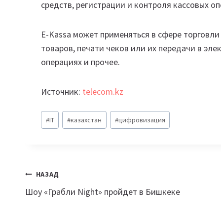
средств, регистрации и контроля кассовых оп
E-Kassa может применяться в сфере торговли
товаров, печати чеков или их передачи в эл
операциях и прочее.
Источник:
telecom.kz
Метки
#
IT
#
казахстан
#
цифровизация
записи:
Навигация
НАЗАД
Шоу «Грабли Night» пройдет в Бишкеке
по