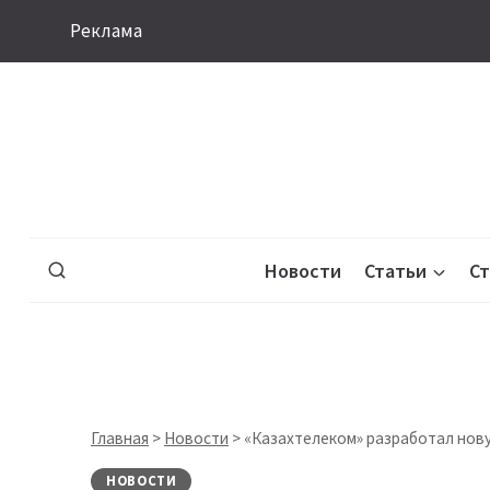
Перейти
Реклама
к
содержимому
Новости
Статьи
С
Главная
>
Новости
>
«Казахтелеком» разработал нов
НОВОСТИ