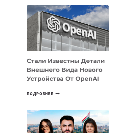
ОПРЕДЕЛЕНЫ
ПРИОРИТЕТНЫЕ
ЗАДАЧИ
ПО
РАЗВИТИЮ
ЭКОСИСТЕМЫ
ИСКУССТВЕННОГО
ИНТЕЛЛЕКТА
Стали Известны Детали
Внешнего Вида Нового
Устройства От OpenAI
СТАЛИ
ПОДРОБНЕЕ
ИЗВЕСТНЫ
ДЕТАЛИ
ВНЕШНЕГО
ВИДА
НОВОГО