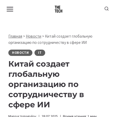
Перейти
к
содержимому
Главная
>
Новости
>
Китай создает глобальную
организацию по сотрудничеству в сфере ИИ
НОВОСТИ
IT
Китай создает
глобальную
организацию по
сотрудничеству в
сфере ИИ
Mansur Ismagulov
28.07.2025
Время чтения:
1
мин