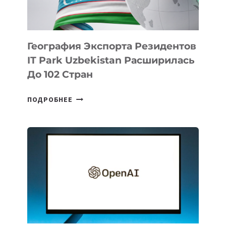
ИНТЕЛЛЕКТУ
География Экспорта Резидентов
IT Park Uzbekistan Расширилась
До 102 Стран
ГЕОГРАФИЯ
ПОДРОБНЕЕ
ЭКСПОРТА
РЕЗИДЕНТОВ
IT
PARK
UZBEKISTAN
РАСШИРИЛАСЬ
ДО
102
СТРАН