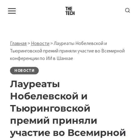
Перейти
к
содержимому
Главная
>
Новости
>
Лауреаты Нобелевской и
Тьюринговской премий приняли участие во Всемирной
конференции по ИИ в Шанхае
НОВОСТИ
Лауреаты
Нобелевской и
Тьюринговской
премий приняли
участие во Всемирной