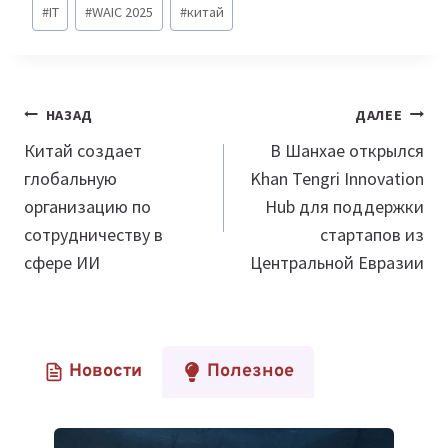
#
IT
#
WAIC 2025
#
китай
записи:
Навигация
НАЗАД
ДАЛЕЕ
по
Китай создает
В Шанхае открылся
глобальную
Khan Tengri Innovation
записям
организацию по
Hub для поддержки
сотрудничеству в
стартапов из
сфере ИИ
Центральной Евразии
Новости
Полезное