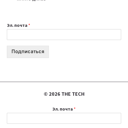
НОУТБУК
ВЫБРАТЬ
К
Эл. почта
*
УЧЕБНОМУ
ГОДУ
2026:
10
Подписаться
ЛУЧШИХ
МОДЕЛЕЙ
ДЛЯ
УЧЕБЫ
© 2026 THE TECH
Эл. почта
*