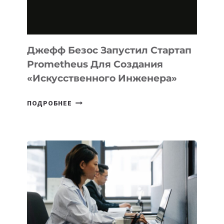
НА
MACOS
И
LINUX
Джефф Безос Запустил Стартап
Prometheus Для Создания
«искусственного Инженера»
ДЖЕФФ
ПОДРОБНЕЕ
БЕЗОС
ЗАПУСТИЛ
СТАРТАП
PROMETHEUS
ДЛЯ
СОЗДАНИЯ
«ИСКУССТВЕННОГО
ИНЖЕНЕРА»