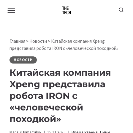
Перейти
к
содержимому
Главная
>
Новости
>
Китайская компания Xpeng
представила робота IRON с «человеческой походкой»
НОВОСТИ
Китайская компания
Xpeng представила
робота IRON с
«человеческой
походкой»
Mansur Ismagulov
15.11.2025
Время чтения:
1
мин