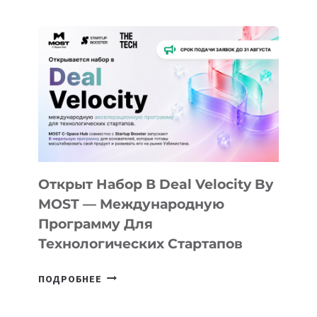
ДОЛИНЫ
ДО
АЛМАТЫ:
КАК
AI
YOUTH
CAMP
ДАЛ
30
ПОДРОСТКАМ
БИЛЕТ
Открыт Набор В Deal Velocity By
В
MOST — Международную
IT-
Программу Для
ПРЕДПРИНИМАТЕЛЬСТВО
Технологических Стартапов
ОТКРЫТ
ПОДРОБНЕЕ
НАБОР
В