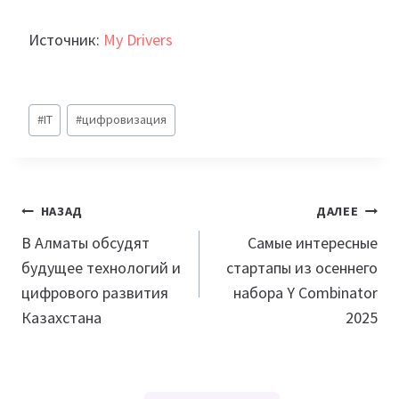
Источник:
My Drivers
Метки
#
IT
#
цифровизация
записи:
Навигация
НАЗАД
ДАЛЕЕ
по
В Алматы обсудят
Самые интересные
будущее технологий и
стартапы из осеннего
записям
цифрового развития
набора Y Combinator
Казахстана
2025