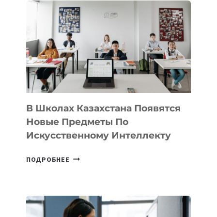
DEAL
VELOCITY
BY
MOST
—
МЕЖДУНАРОДНУЮ
ПРОГРАММУ
ДЛЯ
ТЕХНОЛОГИЧЕСКИХ
В Школах Казахстана Появятся
СТАРТАПОВ
Новые Предметы По
Искусственному Интеллекту
В
ПОДРОБНЕЕ
ШКОЛАХ
КАЗАХСТАНА
ПОЯВЯТСЯ
НОВЫЕ
ПРЕДМЕТЫ