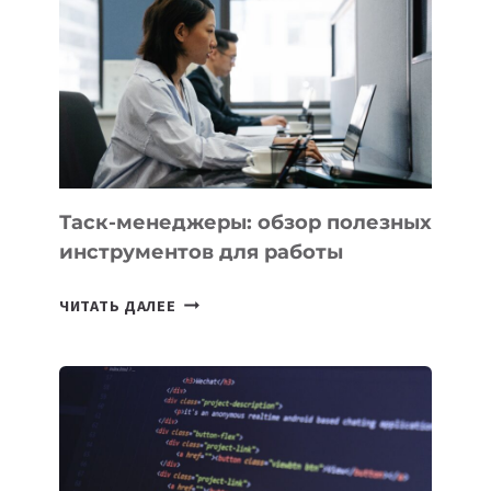
КАКИЕ
3
ЗАДАЧИ
ЕМУ
МОЖНО
ПОРУЧИТЬ
УЖЕ
СЕГОДНЯ
Таск-менеджеры: обзор полезных
инструментов для работы
ТАСК-
ЧИТАТЬ ДАЛЕЕ
МЕНЕДЖЕРЫ:
ОБЗОР
ПОЛЕЗНЫХ
ИНСТРУМЕНТОВ
ДЛЯ
РАБОТЫ