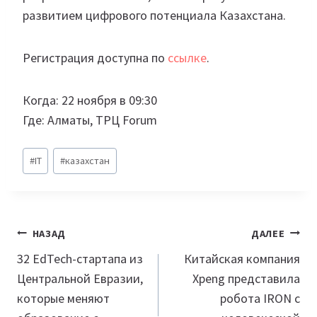
развитием цифрового потенциала Казахстана.
Регистрация доступна по
ссылке
.
Когда: 22 ноября в 09:30
Где: Алматы, ТРЦ Forum
Метки
#
IT
#
казахстан
записи:
Навигация
НАЗАД
ДАЛЕЕ
по
32 EdTech-стартапа из
Китайская компания
Центральной Евразии,
Xpeng представила
записям
которые меняют
робота IRON с