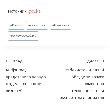
Источник:
gov.kz
Метки
#
Proton
#
казахстан
#
Малайзия
записи:
#
электромобили
Навигация
НАЗАД
ДАЛЕЕ
по
Midjourney
Узбекистан и Китай
представила первую
обсудили запуск
записям
модель генерации
совместных
видео V1
технопроектов и
экспортных инициатив