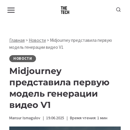
Перейти
к
содержимому
Главная
>
Новости
>
Midjourney представила первую
модель генерации видео V1
НОВОСТИ
Midjourney
представила первую
модель генерации
видео V1
Mansur Ismagulov
19.06.2025
Время чтения:
1
мин