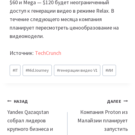
$60 и Mega — $120 будет неограниченный
доступ к генерации видео в режиме Relax. В
течение следующего месяца компания
планирует пересмотреть ценообразование на
видеомодели.
Источник:
TechCrunch
Метки
#
IT
#
MidJourney
#
генерации видео V1
#
ИИ
записи:
Навигация
НАЗАД
ДАЛЕЕ
по
Yandex Qazaqstan
Компания Proton из
собрал лидеров
Малайзии планирует
записям
крупного бизнеса и
запустить