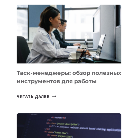
ДЛЯ
БИЗНЕСА:
КАКИЕ
3
ЗАДАЧИ
ЕМУ
МОЖНО
ПОРУЧИТЬ
УЖЕ
СЕГОДНЯ
Таск-менеджеры: обзор полезных
инструментов для работы
ТАСК-
ЧИТАТЬ ДАЛЕЕ
МЕНЕДЖЕРЫ:
ОБЗОР
ПОЛЕЗНЫХ
ИНСТРУМЕНТОВ
ДЛЯ