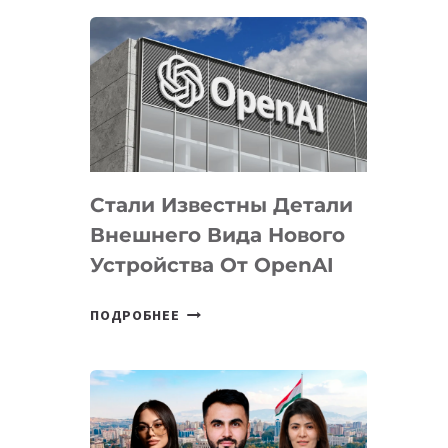
ОПРЕДЕЛЕНЫ
ПРИОРИТЕТНЫЕ
ЗАДАЧИ
ПО
РАЗВИТИЮ
ЭКОСИСТЕМЫ
ИСКУССТВЕННОГО
ИНТЕЛЛЕКТА
Стали Известны Детали
Внешнего Вида Нового
Устройства От OpenAI
СТАЛИ
ПОДРОБНЕЕ
ИЗВЕСТНЫ
ДЕТАЛИ
ВНЕШНЕГО
ВИДА
НОВОГО