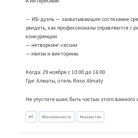
и интересным:
— ИБ-дуэль — захватывающее состязание сре
увидеть, как профессионалы справляются с 
конкуренции
— нетворкинг-сессии
— квизы и викторины.
Когда: 29 ноября с 10:00 до 16:00
Где: Алматы, отель Rixos Almaty
Не упустите шанс быть частью этого важного
Метки
#
IT
#
Безопасность
#
казахстан
записи: