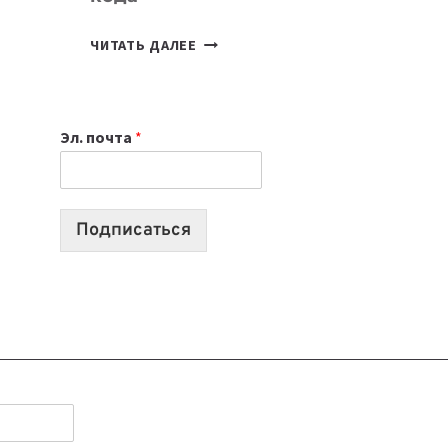
7
ЧИТАТЬ ДАЛЕЕ
ПРИЛОЖЕНИЙ
ДЛЯ
ВАЙБКОДИНГА,
Эл. почта
*
КОТОРЫЕ
ПОМОГАЮТ
СОЗДАВАТЬ
ПРОДУКТЫ
Подписаться
БЕЗ
СЛОЖНОГО
КОДА