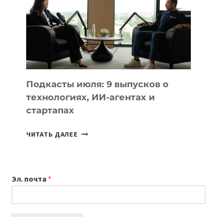
ГОДУ
2026:
10
ЛУЧШИХ
МОДЕЛЕЙ
ДЛЯ
УЧЕБЫ
Подкасты июля: 9 выпусков о
технологиях, ИИ-агентах и
стартапах
ПОДКАСТЫ
ЧИТАТЬ ДАЛЕЕ
ИЮЛЯ:
9
ВЫПУСКОВ
Эл. почта
*
О
ТЕХНОЛОГИЯХ,
ИИ-
АГЕНТАХ