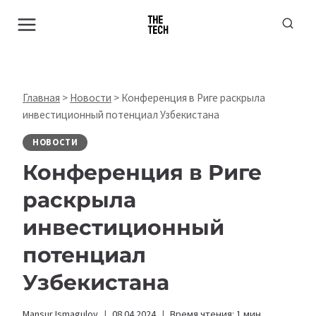
Перейти
к
содержимому
Главная
>
Новости
>
Конференция в Риге раскрыла
инвестиционный потенциал Узбекистана
НОВОСТИ
Конференция в Риге
раскрыла
инвестиционный
потенциал
Узбекистана
Mansur Ismagulov
08.04.2024
Время чтения:
1
мин