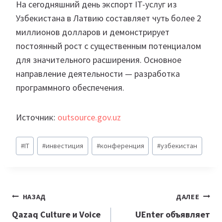
На сегодняшний день экспорт IT-услуг из
Узбекистана в Латвию составляет чуть более 2
миллионов долларов и демонстрирует
постоянный рост с существенным потенциалом
для значительного расширения. Основное
направление деятельности — разработка
программного обеспечения.
Источник:
outsource.gov.uz
Метки
#
IT
#
инвестиция
#
конференция
#
узбекистан
записи:
Навигация
НАЗАД
ДАЛЕЕ
по
Qazaq Culture и Voice
UEnter объявляет