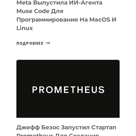
Meta Выпустила ИИ-Агента
Muse Code Для
Программирования На MacOS И
Linux
META
ПОДРОБНЕЕ
ВЫПУСТИЛА
ИИ-
АГЕНТА
MUSE
CODE
ДЛЯ
ПРОГРАММИРОВАНИЯ
НА
MACOS
И
LINUX
Джефф Безос Запустил Стартап
Prometheus Для Создания