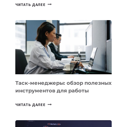
ИИ-
ЧИТАТЬ ДАЛЕЕ
АССИСТЕНТ
ДЛЯ
БИЗНЕСА:
КАКИЕ
3
ЗАДАЧИ
ЕМУ
МОЖНО
ПОРУЧИТЬ
УЖЕ
СЕГОДНЯ
Таск-менеджеры: обзор полезных
инструментов для работы
ТАСК-
ЧИТАТЬ ДАЛЕЕ
МЕНЕДЖЕРЫ:
ОБЗОР
ПОЛЕЗНЫХ