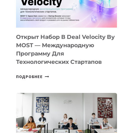
CAMP
ДАЛ
30
ПОДРОСТКАМ
БИЛЕТ
Открыт Набор В Deal Velocity By
В
MOST — Международную
IT-
Программу Для
ПРЕДПРИНИМАТЕЛЬСТВО
Технологических Стартапов
ОТКРЫТ
ПОДРОБНЕЕ
НАБОР
В
DEAL
VELOCITY
BY
MOST
—