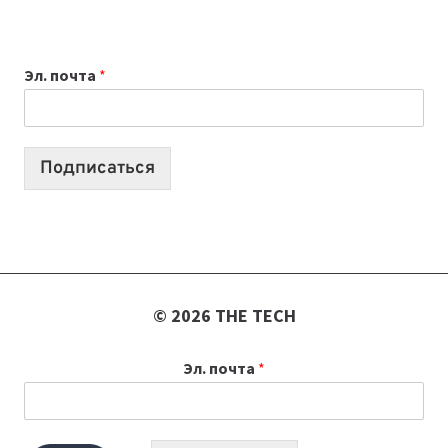
НОУТБУК
ВЫБРАТЬ
К
Эл. почта
*
УЧЕБНОМУ
ГОДУ
2026:
10
Подписаться
ЛУЧШИХ
МОДЕЛЕЙ
ДЛЯ
УЧЕБЫ
© 2026 THE TECH
Эл. почта
*