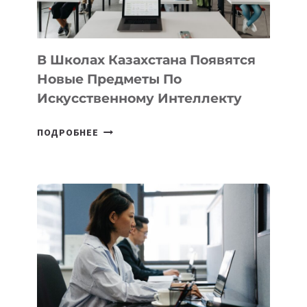
МЕЖДУНАРОДНУЮ
ПРОГРАММУ
ДЛЯ
ТЕХНОЛОГИЧЕСКИХ
В Школах Казахстана Появятся
СТАРТАПОВ
Новые Предметы По
Искусственному Интеллекту
В
ПОДРОБНЕЕ
ШКОЛАХ
КАЗАХСТАНА
ПОЯВЯТСЯ
НОВЫЕ
ПРЕДМЕТЫ
ПО
ИСКУССТВЕННОМУ
ИНТЕЛЛЕКТУ