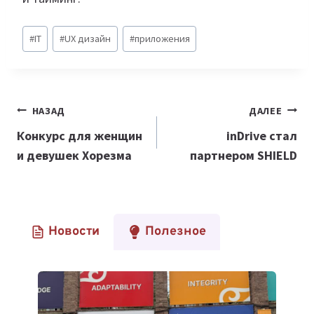
Метки
#
IT
#
UX дизайн
#
приложения
записи:
Навигация
НАЗАД
ДАЛЕЕ
по
Конкурс для женщин
inDrive стал
и девушек Хорезма
партнером SHIELD
записям
Новости
Полезное