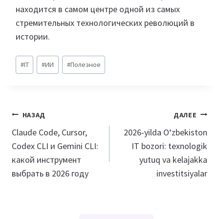
находится в самом центре одной из самых
стремительных технологических революций в
истории.
Метки
#
IT
#
ИИ
#
Полезное
записи:
Навигация
НАЗАД
ДАЛЕЕ
по
Claude Code, Cursor,
2026-yilda O‘zbekiston
Codex CLI и Gemini CLI:
IT bozori: texnologik
записям
какой инструмент
yutuq va kelajakka
выбрать в 2026 году
investitsiyalar