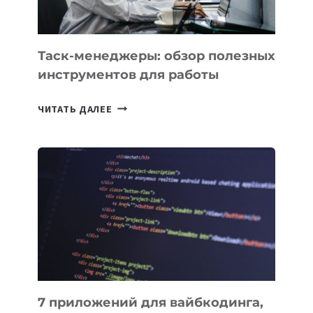
ПОРУЧИТЬ
УЖЕ
СЕГОДНЯ
Таск-менеджеры: обзор полезных
инструментов для работы
ТАСК-
ЧИТАТЬ ДАЛЕЕ
МЕНЕДЖЕРЫ:
ОБЗОР
ПОЛЕЗНЫХ
ИНСТРУМЕНТОВ
ДЛЯ
РАБОТЫ
7 приложений для вайбкодинга,