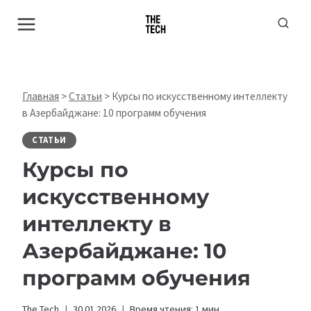
Перейти
к
содержимому
Главная
>
Статьи
>
Курсы по искусственному интеллекту
в Азербайджане: 10 программ обучения
СТАТЬИ
Курсы по
искусственному
интеллекту в
Азербайджане: 10
программ обучения
The Tech
30.01.2026
Время чтения:
1
мин