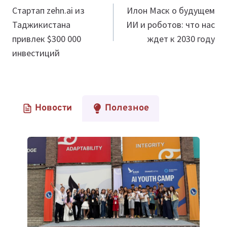
по
Стартап zehn.ai из
Илон Маск о будущем
Таджикистана
ИИ и роботов: что нас
записям
привлек $300 000
ждет к 2030 году
инвестиций
Новости
Полезное