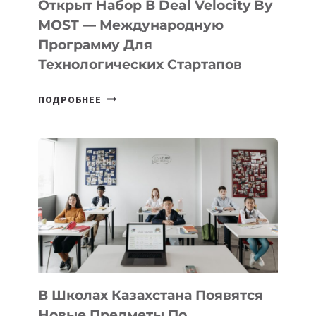
Открыт Набор В Deal Velocity By
В
MOST — Международную
IT-
Программу Для
ПРЕДПРИНИМАТЕЛЬСТВО
Технологических Стартапов
ОТКРЫТ
ПОДРОБНЕЕ
НАБОР
В
DEAL
VELOCITY
BY
MOST
—
МЕЖДУНАРОДНУЮ
ПРОГРАММУ
ДЛЯ
ТЕХНОЛОГИЧЕСКИХ
В Школах Казахстана Появятся
СТАРТАПОВ
Новые Предметы По