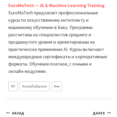
EuroMaTech — AI & Machine Learning Training
EuroMaTech предлагает профессиональные
курсы по искусственному интеллекту и
машинному обучению в Баку. Программы
рассчитаны на специалистов среднего и
продвинутого уровня и ориентированы на
практическое применение AI. Курсы включают
международные сертификаты и корпоративные
форматы. Обучение платное, с очными и
онлайн-модулями.
Метки
#
IT
#
азербайджан
#
ии
записи:
Навигация
НАЗАД
ДАЛЕЕ