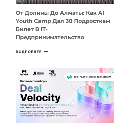
От Долины До Алматы: Как AI
Youth Camp Дал 30 Подросткам
Билет В IT-
Предпринимательство
ОТ
ПОДРОБНЕЕ
ДОЛИНЫ
ДО
АЛМАТЫ:
КАК
AI
YOUTH
CAMP
ДАЛ
30
ПОДРОСТКАМ
БИЛЕТ