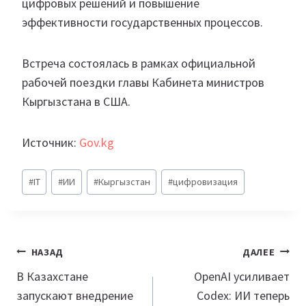
цифровых решений и повышение
эффективности государственных процессов.
Встреча состоялась в рамках официальной
рабочей поездки главы Кабинета министров
Кыргызстана в США.
Источник:
Gov.kg
Метки
#
IT
#
ИИ
#
Кыргызстан
#
цифровизация
записи:
Навигация
НАЗАД
ДАЛЕЕ
по
В Казахстане
OpenAI усиливает
запускают внедрение
Codex: ИИ теперь
записям