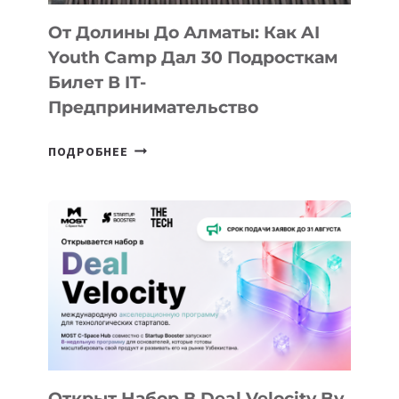
От Долины До Алматы: Как AI
Youth Camp Дал 30 Подросткам
Билет В IT-
Предпринимательство
ОТ
ПОДРОБНЕЕ
ДОЛИНЫ
ДО
АЛМАТЫ:
КАК
AI
YOUTH
CAMP
ДАЛ
30
ПОДРОСТКАМ
БИЛЕТ
Открыт Набор В Deal Velocity By