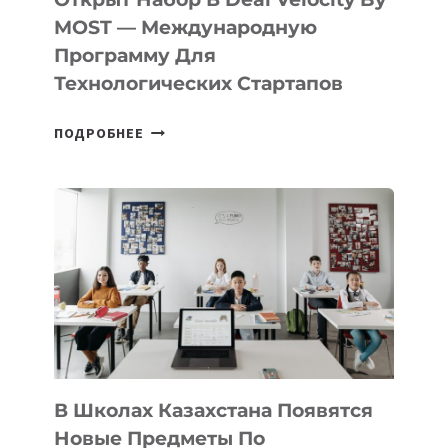
В
MOST — Международную
IT-
Программу Для
ПРЕДПРИНИМАТЕЛЬСТВО
Технологических Стартапов
ОТКРЫТ
ПОДРОБНЕЕ
НАБОР
В
DEAL
VELOCITY
BY
MOST
—
МЕЖДУНАРОДНУЮ
ПРОГРАММУ
ДЛЯ
ТЕХНОЛОГИЧЕСКИХ
В Школах Казахстана Появятся
СТАРТАПОВ
Новые Предметы По