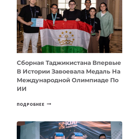
ПРЕДСТАВИЛИ
АРТ-
ФИЛЬМ
TENGRIDA:
CYBER
STEPPE
Сборная Таджикистана Впервые
В Истории Завоевала Медаль На
Международной Олимпиаде По
ИИ
СБОРНАЯ
ПОДРОБНЕЕ
ТАДЖИКИСТАНА
ВПЕРВЫЕ
В
ИСТОРИИ