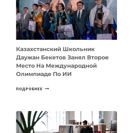
ЗАВОЕВАЛА
МЕДАЛЬ
НА
МЕЖДУНАРОДНОЙ
ОЛИМПИАДЕ
ПО
ИИ
Казахстанский Школьник
Даужан Бекетов Занял Второе
Место На Международной
Олимпиаде По ИИ
КАЗАХСТАНСКИЙ
ПОДРОБНЕЕ
ШКОЛЬНИК
ДАУЖАН
БЕКЕТОВ
ЗАНЯЛ
ВТОРОЕ
МЕСТО