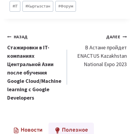
Метки
#
IT
#
Кыргызстан
#
Форум
записи:
Навигация
НАЗАД
ДАЛЕЕ
по
Стажировки в IT-
В Астане пройдет
компаниях
ENACTUS Kazakhstan
записям
Центральной Азии
National Expo 2023
после обучения
Google Cloud/Machine
learning c Google
Developers
Новости
Полезное