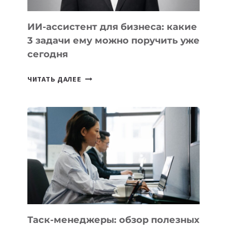
ИИ-ассистент для бизнеса: какие
3 задачи ему можно поручить уже
сегодня
ИИ-
ЧИТАТЬ ДАЛЕЕ
АССИСТЕНТ
ДЛЯ
БИЗНЕСА:
КАКИЕ
3
ЗАДАЧИ
ЕМУ
МОЖНО
ПОРУЧИТЬ
УЖЕ
СЕГОДНЯ
Таск-менеджеры: обзор полезных