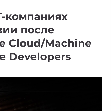
T-компаниях
зии после
e Cloud/Machine
le Developers