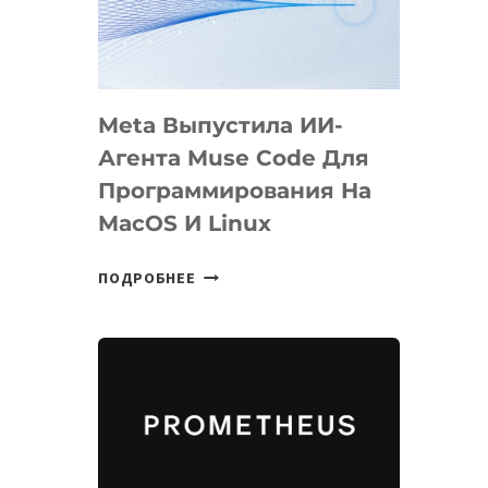
НА
SIGGRAPH
2026
Meta Выпустила ИИ-
Агента Muse Code Для
Программирования На
MacOS И Linux
META
ПОДРОБНЕЕ
ВЫПУСТИЛА
ИИ-
АГЕНТА
MUSE
CODE
ДЛЯ
ПРОГРАММИРОВАНИЯ