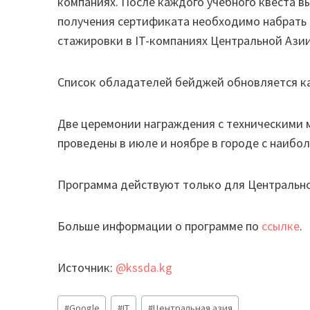
компаниях. После каждого учебного квеста 
получения сертификата необходимо набрать 
стажировки в IT-компаниях Центральной Азии
Список обладателей бейджей обновляется ка
Две церемонии награждения с техническими м
проведены в июле и ноябре в городе с наиб
Программа действуют только для Центральной
Больше информации о программе по
ссылке
.
Источник:
@kssda.kg
Метки
#
Google
#
IT
#
Центральная азия