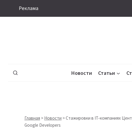
Перейти
Реклама
к
содержимому
Новости
Статьи
С
Главная
>
Новости
>
Стажировки в IT-компаниях Центр
Google Developers