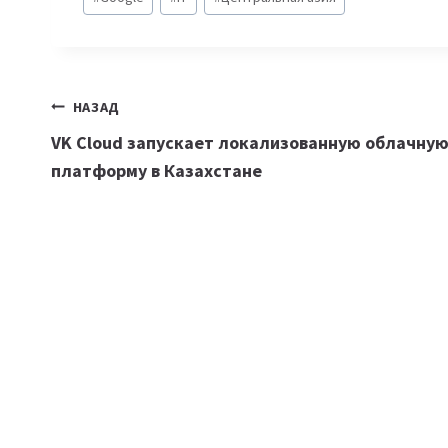
записи:
Навигация
НАЗАД
VK Cloud запускает локализованную облачну
по
платформу в Казахстане
записям