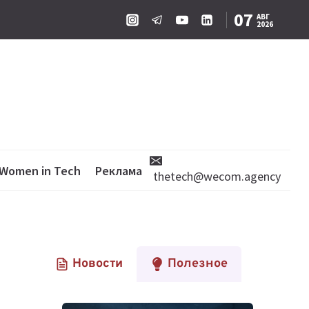
07
АВГ
2026
Women in Tech
Реклама
thetech@wecom.agency
Новости
Полезное