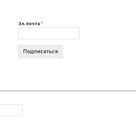
НОУТБУК
ВЫБРАТЬ
К
Эл. почта
*
УЧЕБНОМУ
ГОДУ
2026:
10
Подписаться
ЛУЧШИХ
МОДЕЛЕЙ
ДЛЯ
УЧЕБЫ