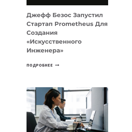
НА
MACOS
Джефф Безос Запустил
И
LINUX
Стартап Prometheus Для
Создания
«искусственного
Инженера»
ДЖЕФФ
ПОДРОБНЕЕ
БЕЗОС
ЗАПУСТИЛ
СТАРТАП
PROMETHEUS
ДЛЯ
СОЗДАНИЯ
«ИСКУССТВЕННОГО
ИНЖЕНЕРА»