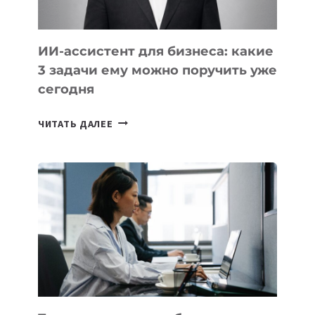
ПО
ИИ
ИИ-ассистент для бизнеса: какие
3 задачи ему можно поручить уже
сегодня
ИИ-
ЧИТАТЬ ДАЛЕЕ
АССИСТЕНТ
ДЛЯ
БИЗНЕСА:
КАКИЕ
3
ЗАДАЧИ
ЕМУ
МОЖНО
ПОРУЧИТЬ
УЖЕ
СЕГОДНЯ