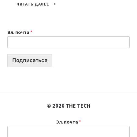
7
ЧИТАТЬ ДАЛЕЕ
ПРИЛОЖЕНИЙ
ДЛЯ
ВАЙБКОДИНГА,
Эл. почта
*
КОТОРЫЕ
ПОМОГАЮТ
СОЗДАВАТЬ
ПРОДУКТЫ
Подписаться
БЕЗ
СЛОЖНОГО
КОДА
© 2026 THE TECH
Эл. почта
*