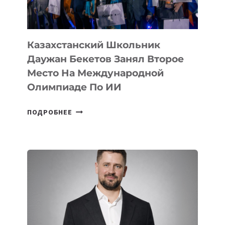
МЕЖДУНАРОДНОЙ
ОЛИМПИАДЕ
ПО
ИИ
Казахстанский Школьник
Даужан Бекетов Занял Второе
Место На Международной
Олимпиаде По ИИ
КАЗАХСТАНСКИЙ
ПОДРОБНЕЕ
ШКОЛЬНИК
ДАУЖАН
БЕКЕТОВ
ЗАНЯЛ
ВТОРОЕ
МЕСТО
НА
МЕЖДУНАРОДНОЙ
ОЛИМПИАДЕ