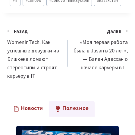
#
IT
#
Lenovo
#
Lenovo ThinkSystem
#
казахстан
записи:
Навигация
НАЗАД
ДАЛЕЕ
по
WomenInTech. Как
«Моя первая работа
успешные девушки из
была в Jusan в 20 лет»,
записям
Бишкека ломают
— Бағлан Адасхан о
стереотипы и строят
начале карьеры в IT
карьеру в IT
Новости
Полезное