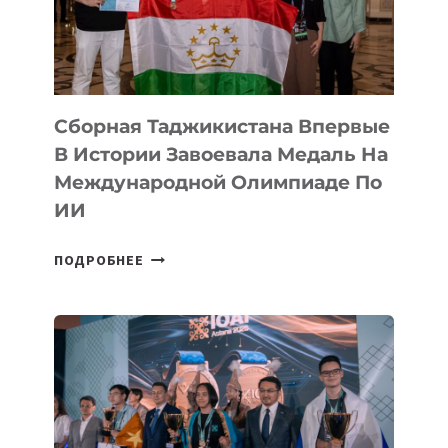
TENGRIDA:
CYBER
STEPPE
Сборная Таджикистана Впервые
В Истории Завоевала Медаль На
Международной Олимпиаде По
ИИ
СБОРНАЯ
ПОДРОБНЕЕ
ТАДЖИКИСТАНА
ВПЕРВЫЕ
В
ИСТОРИИ
ЗАВОЕВАЛА
МЕДАЛЬ
НА