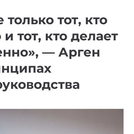
 только тот, кто
 и тот, кто делает
енно», — Арген
инципах
руководства