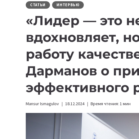
СТАТЬИ
ИНТЕРВЬЮ
«Лидер — это не
вдохновляет, но
работу качеств
Дарманов о пр
эффективного 
Mansur Ismagulov
18.12.2024
Время чтения:
1
мин