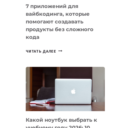
7 приложений для
вайбкодинга, которые
помогают создавать
продукты без сложного
кода
7
ЧИТАТЬ ДАЛЕЕ
ПРИЛОЖЕНИЙ
ДЛЯ
ВАЙБКОДИНГА,
КОТОРЫЕ
ПОМОГАЮТ
СОЗДАВАТЬ
ПРОДУКТЫ
БЕЗ
СЛОЖНОГО
Какой ноутбук выбрать к
КОДА
учебному году 2026: 10