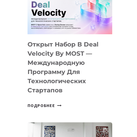
AI
YOUTH
CAMP
ДАЛ
30
Открыт Набор В Deal
ПОДРОСТКАМ
БИЛЕТ
Velocity By MOST —
В
Международную
IT-
Программу Для
ПРЕДПРИНИМАТЕЛЬСТВО
Технологических
Стартапов
ОТКРЫТ
ПОДРОБНЕЕ
НАБОР
В
DEAL
VELOCITY