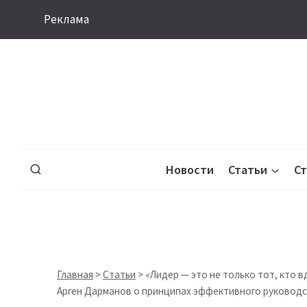
Перейти
Реклама
к
содержимому
Новости
Статьи
С
Главная
>
Статьи
>
«Лидер — это не только тот, кто в
Арген Дарманов о принципах эффективного руковод