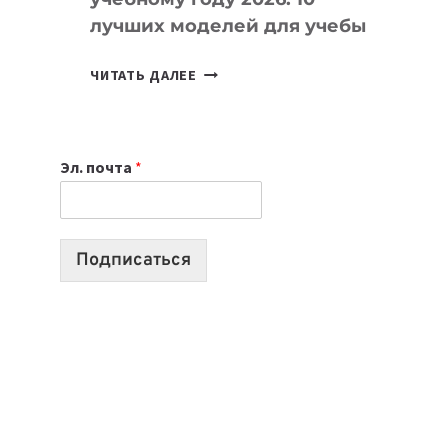
лучших моделей для учебы
КАКОЙ
ЧИТАТЬ ДАЛЕЕ
НОУТБУК
ВЫБРАТЬ
К
Эл. почта
*
УЧЕБНОМУ
ГОДУ
2026:
10
Подписаться
ЛУЧШИХ
МОДЕЛЕЙ
ДЛЯ
УЧЕБЫ