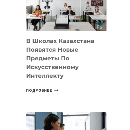
BY
MOST
—
МЕЖДУНАРОДНУЮ
ПРОГРАММУ
В Школах Казахстана
ДЛЯ
ТЕХНОЛОГИЧЕСКИХ
Появятся Новые
СТАРТАПОВ
Предметы По
Искусственному
Интеллекту
В
ПОДРОБНЕЕ
ШКОЛАХ
КАЗАХСТАНА
ПОЯВЯТСЯ
НОВЫЕ
ПРЕДМЕТЫ