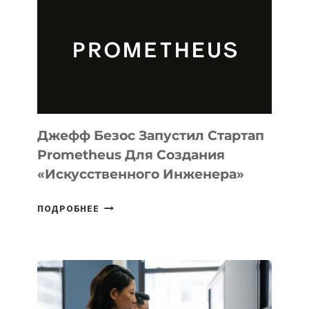
MUSE
CODE
ДЛЯ
ПРОГРАММИРОВАНИЯ
НА
MACOS
И
LINUX
Джефф Безос Запустил Стартап
Prometheus Для Создания
«искусственного Инженера»
ДЖЕФФ
ПОДРОБНЕЕ
БЕЗОС
ЗАПУСТИЛ
СТАРТАП
PROMETHEUS
ДЛЯ
СОЗДАНИЯ