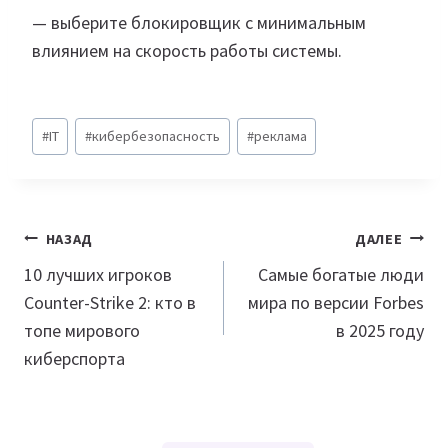
— выберите блокировщик с минимальным
влиянием на скорость работы системы.
Метки
#
IT
#
кибербезопасность
#
реклама
записи:
Навигация
НАЗАД
ДАЛЕЕ
по
10 лучших игроков
Самые богатые люди
Counter-Strike 2: кто в
мира по версии Forbes
записям
топе мирового
в 2025 году
киберспорта