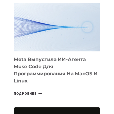
ФИЛЬМ
KÖK
BÖRÜ
НА
SIGGRAPH
2026
Meta Выпустила ИИ-Агента
Muse Code Для
Программирования На MacOS И
Linux
META
ПОДРОБНЕЕ
ВЫПУСТИЛА
ИИ-
АГЕНТА