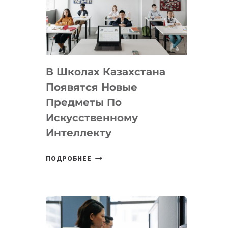
BY
MOST
—
МЕЖДУНАРОДНУЮ
ПРОГРАММУ
В Школах Казахстана
ДЛЯ
ТЕХНОЛОГИЧЕСКИХ
Появятся Новые
СТАРТАПОВ
Предметы По
Искусственному
Интеллекту
В
ПОДРОБНЕЕ
ШКОЛАХ
КАЗАХСТАНА
ПОЯВЯТСЯ
НОВЫЕ
ПРЕДМЕТЫ