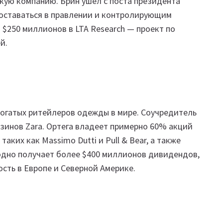
скую компанию. Брин ушел с поста президента
т оставаться в правлении и контролирующим
 $250 миллионов в LTA Research — проект по
й.
богатых ритейлеров одежды в мире. Соучредитель
азинов Zara. Ортега владеет примерно 60% акций
аких как Massimo Dutti и Pull & Bear, а также
годно получает более $400 миллионов дивидендов,
сть в Европе и Северной Америке.