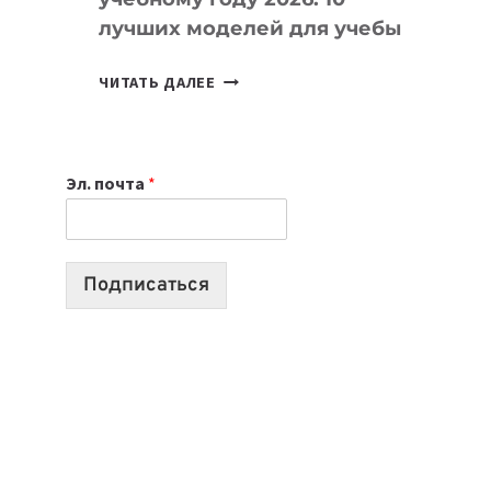
лучших моделей для учебы
КАКОЙ
ЧИТАТЬ ДАЛЕЕ
НОУТБУК
ВЫБРАТЬ
К
Эл. почта
*
УЧЕБНОМУ
ГОДУ
2026:
10
Подписаться
ЛУЧШИХ
МОДЕЛЕЙ
ДЛЯ
УЧЕБЫ