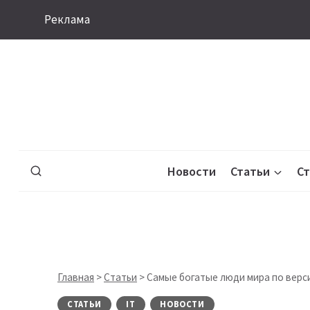
Перейти
Реклама
к
содержимому
Новости
Статьи
С
Главная
>
Статьи
>
Самые богатые люди мира по верси
СТАТЬИ
IT
НОВОСТИ