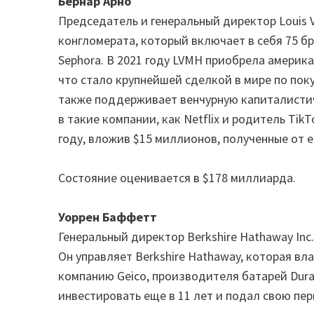
Бернар Арно
Председатель и генеральный директор Louis V
конгломерата, который включает в себя 75 бре
Sephora. В 2021 году LVMH приобрела америка
что стало крупнейшей сделкой в мире по поку
также поддерживает венчурную капиталистич
в такие компании, как Netflix и родитель TikT
году, вложив $15 миллионов, полученные от его
Состояние оценивается в $178 миллиарда.
Уоррен Баффетт
Генеральный директор Berkshire Hathaway Inc
Он управляет Berkshire Hathaway, которая в
компанию Geico, производителя батарей Durac
инвестировать еще в 11 лет и подал свою пе