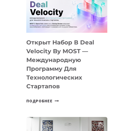
AI
YOUTH
CAMP
ДАЛ
30
Открыт Набор В Deal
ПОДРОСТКАМ
БИЛЕТ
Velocity By MOST —
В
Международную
IT-
Программу Для
ПРЕДПРИНИМАТЕЛЬСТВО
Технологических
Стартапов
ОТКРЫТ
ПОДРОБНЕЕ
НАБОР
В
DEAL
VELOCITY