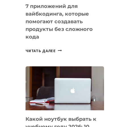
7 приложений для
вайбкодинга, которые
помогают создавать
продукты без сложного
кода
7
ЧИТАТЬ ДАЛЕЕ
ПРИЛОЖЕНИЙ
ДЛЯ
ВАЙБКОДИНГА,
КОТОРЫЕ
ПОМОГАЮТ
СОЗДАВАТЬ
ПРОДУКТЫ
БЕЗ
СЛОЖНОГО
Какой ноутбук выбрать к
КОДА
учебному году 2026: 10