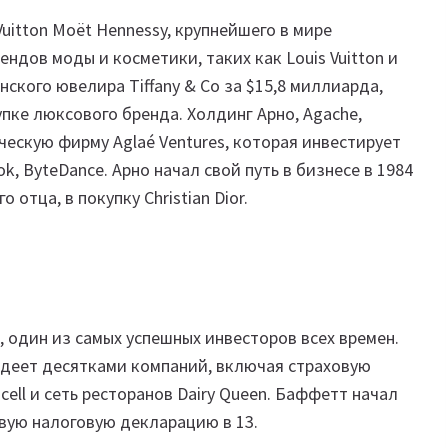
uitton Moët Hennessy, крупнейшего в мире
ндов моды и косметики, таких как Louis Vuitton и
нского ювелира Tiffany & Co за $15,8 миллиарда,
пке люксового бренда. Холдинг Арно, Agache,
ескую фирму Aglaé Ventures, которая инвестирует
ok, ByteDance. Арно начал свой путь в бизнесе в 1984
 отца, в покупку Christian Dior.
., один из самых успешных инвесторов всех времен.
ладеет десятками компаний, включая страховую
ell и сеть ресторанов Dairy Queen. Баффетт начал
рвую налоговую декларацию в 13.