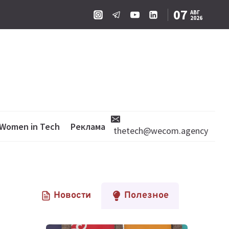
07
АВГ
2026
Women in Tech
Реклама
thetech@wecom.agency
Новости
Полезное