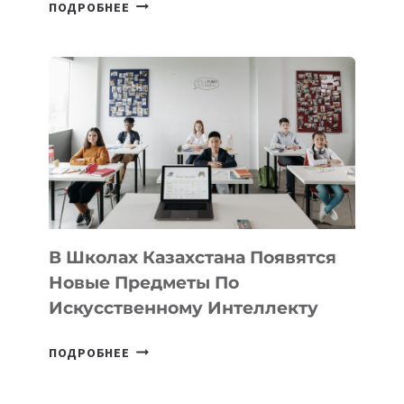
ОТКРЫТ
ПОДРОБНЕЕ
НАБОР
В
DEAL
VELOCITY
BY
MOST
—
МЕЖДУНАРОДНУЮ
ПРОГРАММУ
ДЛЯ
ТЕХНОЛОГИЧЕСКИХ
В Школах Казахстана Появятся
СТАРТАПОВ
Новые Предметы По
Искусственному Интеллекту
В
ПОДРОБНЕЕ
ШКОЛАХ
КАЗАХСТАНА