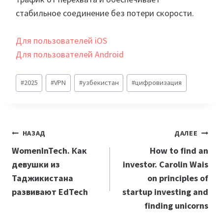
стабильное соединение без потери скорости.
Для пользователей iOS
Для пользователей Android
Метки
#
2025
#
VPN
#
узбекистан
#
цифровизация
записи:
Навигация
НАЗАД
ДАЛЕЕ
по
WomenInTech. Как
How to find an
девушки из
investor. Carolin Wais
записям
Таджикистана
on principles of
развивают EdTech
startup investing and
finding unicorns