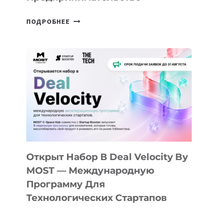
ОТ
ПОДРОБНЕЕ
ДОЛИНЫ
ДО
АЛМАТЫ:
КАК
AI
YOUTH
CAMP
ДАЛ
30
ПОДРОСТКАМ
БИЛЕТ
Открыт Набор В Deal Velocity By
В
MOST — Международную
IT-
Программу Для
ПРЕДПРИНИМАТЕЛЬСТВО
Технологических Стартапов