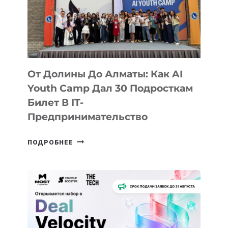
От Долины До Алматы: Как AI
Youth Camp Дал 30 Подросткам
Билет В IT-
Предпринимательство
ОТ
ПОДРОБНЕЕ
ДОЛИНЫ
ДО
АЛМАТЫ:
КАК
AI
YOUTH
CAMP