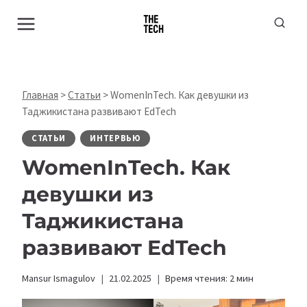
Перейти
к
содержимому
Главная
>
Статьи
>
WomenInTech. Как девушки из
Таджикистана развивают EdTech
СТАТЬИ
ИНТЕРВЬЮ
WomenInTech. Как
девушки из
Таджикистана
развивают EdTech
Mansur Ismagulov
21.02.2025
Время чтения:
2
мин