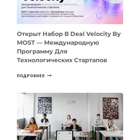
ДАЛ
30
ПОДРОСТКАМ
БИЛЕТ
Открыт Набор В Deal Velocity By
В
MOST — Международную
IT-
Программу Для
ПРЕДПРИНИМАТЕЛЬСТВО
Технологических Стартапов
ОТКРЫТ
ПОДРОБНЕЕ
НАБОР
В
DEAL
VELOCITY
BY
MOST
—
МЕЖДУНАРОДНУЮ