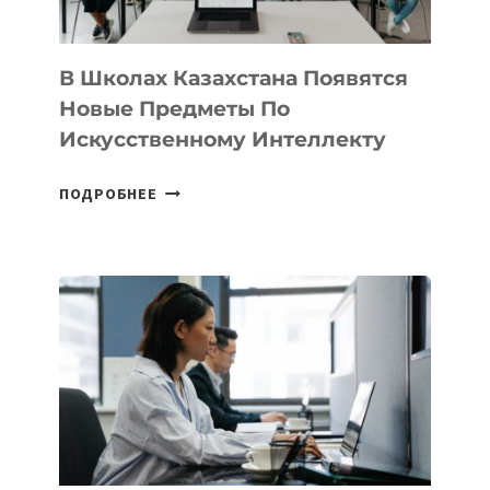
ПРОГРАММУ
ДЛЯ
ТЕХНОЛОГИЧЕСКИХ
В Школах Казахстана Появятся
СТАРТАПОВ
Новые Предметы По
Искусственному Интеллекту
В
ПОДРОБНЕЕ
ШКОЛАХ
КАЗАХСТАНА
ПОЯВЯТСЯ
НОВЫЕ
ПРЕДМЕТЫ
ПО
ИСКУССТВЕННОМУ
ИНТЕЛЛЕКТУ