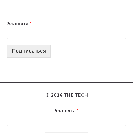
ИЮЛЯ:
9
ВЫПУСКОВ
Эл. почта
*
О
ТЕХНОЛОГИЯХ,
ИИ-
АГЕНТАХ
Подписаться
И
СТАРТАПАХ
© 2026 THE TECH
Эл. почта
*