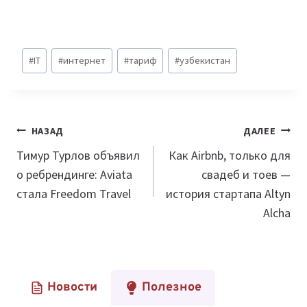
Метки
#
IT
#
интернет
#
тариф
#
узбекистан
записи:
Навигация
НАЗАД
ДАЛЕЕ
по
Тимур Турлов объявил
Как Airbnb, только для
о ребрендинге: Aviata
свадеб и тоев —
записям
стала Freedom Travel
история стартапа Altyn
Alcha
Новости
Полезное