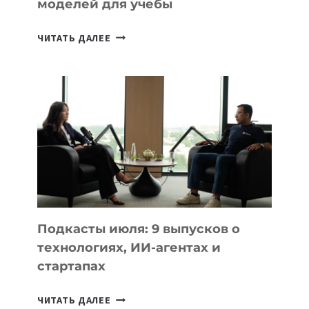
моделей для учебы
КАКОЙ
ЧИТАТЬ ДАЛЕЕ
НОУТБУК
ВЫБРАТЬ
К
УЧЕБНОМУ
ГОДУ
2026:
10
ЛУЧШИХ
МОДЕЛЕЙ
ДЛЯ
УЧЕБЫ
Подкасты июля: 9 выпусков о
технологиях, ИИ-агентах и
стартапах
ПОДКАСТЫ
ЧИТАТЬ ДАЛЕЕ